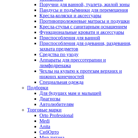
Поручни для ванной, туалета, жилой зоны
Пандусы и подъёмники для перемещения
Кресла-коляски и аксессуары
Противопролежневые матрасы и подушки
Кресла-стулья с санитарным оснащением
Функциональные кровати и аксессуары
Приспособления для ванной
Приспособления для одевания, раздевания,
захвата предметов
Средства по уходу
Аппараты для прессотерапии и
лимфодренажа
Чехлы на культю к протезам верхних и
нижних конечностей
Специальная одежда
Подборки
Для будущих мам и малышей
Диагнозы
Автолюбителям
Торговые марки
Orto Professional
Medi
Anita
СибОрто
Мир титана