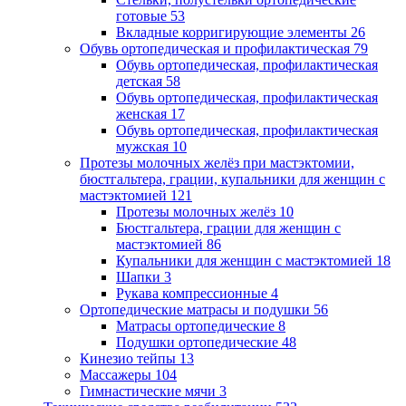
готовые
53
Вкладные корригирующие элементы
26
Обувь ортопедическая и профилактическая
79
Обувь ортопедическая, профилактическая
детская
58
Обувь ортопедическая, профилактическая
женская
17
Обувь ортопедическая, профилактическая
мужская
10
Протезы молочных желёз при мастэктомии,
бюстгальтера, грации, купальники для женщин с
мастэктомией
121
Протезы молочных желёз
10
Бюстгальтера, грации для женщин с
мастэктомией
86
Купальники для женщин с мастэктомией
18
Шапки
3
Рукава компрессионные
4
Ортопедические матрасы и подушки
56
Матрасы ортопедические
8
Подушки ортопедические
48
Кинезио тейпы
13
Массажеры
104
Гимнастические мячи
3