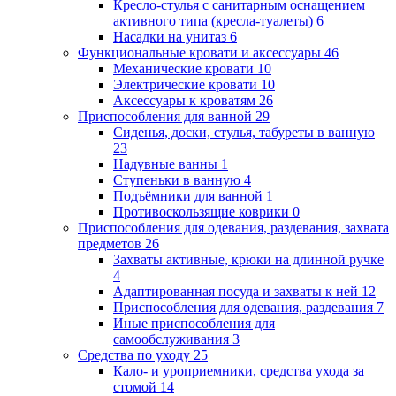
Кресло-стулья с санитарным оснащением
активного типа (кресла-туалеты)
6
Насадки на унитаз
6
Функциональные кровати и аксессуары
46
Механические кровати
10
Электрические кровати
10
Аксессуары к кроватям
26
Приспособления для ванной
29
Сиденья, доски, стулья, табуреты в ванную
23
Надувные ванны
1
Ступеньки в ванную
4
Подъёмники для ванной
1
Противоскользящие коврики
0
Приспособления для одевания, раздевания, захвата
предметов
26
Захваты активные, крюки на длинной ручке
4
Адаптированная посуда и захваты к ней
12
Приспособления для одевания, раздевания
7
Иные приспособления для
самообслуживания
3
Средства по уходу
25
Кало- и уроприемники, средства ухода за
стомой
14