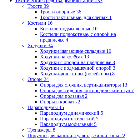
Технические средства реабилитации
533
Трости
39
Трости опорные
36
Трости тактильные, для слепых
1
Костыли
16
Костыли подмышечные
10
Костыли подлокотные, с опорой на
предплечье
4
Ходунки
34
Ходунки шагающие-складные
10
Ходунки на колёсах
13
Ходунки с опорой на предплечье
3
Ходунки с подмышечной опорой
3
Ходунки-роллаторы (ролейторы)
8
Опоры
24
Опоры для стояния, вертикализаторы
13
Опоры для сидения, ортопедический стул
7
Опоры для ползанья
2
Опоры в кровать
2
Параподиумы
15
Параподиум динамический
5
Параподиум статический
5
Параподиум мобильный
5
Тренажеры
8
Поручни для ванной, туалета, жилой зоны
22