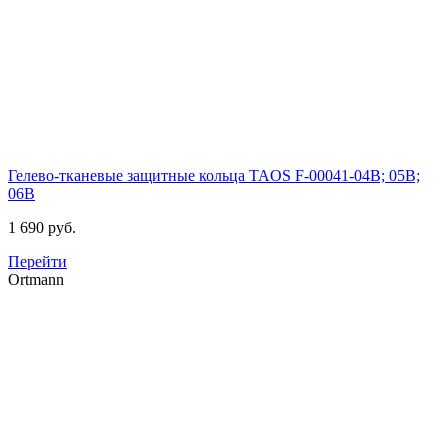
Гелево-тканевые защитные кольца TAOS
F-00041-04B; 05B;
06B
1 690 руб.
Перейти
Ortmann