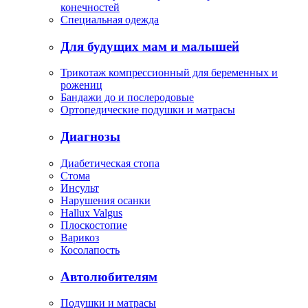
конечностей
Специальная одежда
Для будущих мам и малышей
Трикотаж компрессионный для беременных и
рожениц
Бандажи до и послеродовые
Ортопедические подушки и матрасы
Диагнозы
Диабетическая стопа
Стома
Инсульт
Нарушения осанки
Hallux Valgus
Плоскостопие
Варикоз
Косолапость
Автолюбителям
Подушки и матрасы