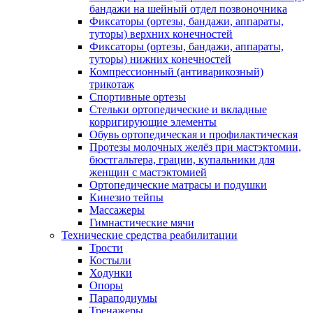
бандажи на шейный отдел позвоночника
Фиксаторы (ортезы, бандажи, аппараты,
туторы) верхних конечностей
Фиксаторы (ортезы, бандажи, аппараты,
туторы) нижних конечностей
Компрессионный (антиварикозный)
трикотаж
Спортивные ортезы
Стельки ортопедические и вкладные
корригирующие элементы
Обувь ортопедическая и профилактическая
Протезы молочных желёз при мастэктомии,
бюстгальтера, грации, купальники для
женщин с мастэктомией
Ортопедические матрасы и подушки
Кинезио тейпы
Массажеры
Гимнастические мячи
Технические средства реабилитации
Трости
Костыли
Ходунки
Опоры
Параподиумы
Тренажеры