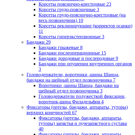
Корсеты пояснично-крестцовые
23
Корсеты грудо-поясничные
3
Корсеты грудо-пояснично-крестцовые (на
весь позвоночник)
10
Корсеты реклинирующие (корректор осанки)
11
Корсеты гиперэкстензионные
3
Бандажи
29
Бандажи грыжевые
8
Бандажи послеоперационные
15
Бандажи дородовые и послеродовые
9
Бандажи при опущении внутренних органов
3
Головодержатели, воротники -шины Шанца,
бандажи на шейный отдел позвоночника
7
Воротники -шины Шанца, бандажи на
шейный отдел позвоночника
3
Головодержатели полужесткой фиксации,
воротник-шина Филадельфия
4
Фиксаторы (ортезы, бандажи, аппараты, туторы)
верхних конечностей
67
Фиксаторы (ортезы, бандажи, аппараты,
туторы) запястья и лучезапястного сустава
40
Фиксаторы (ортезы, бандажи, аппараты,