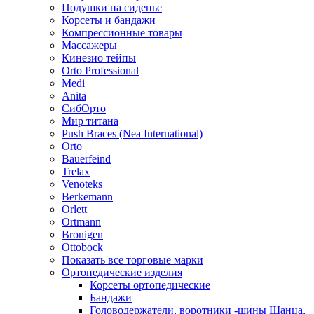
Подушки на сиденье
Корсеты и бандажи
Компрессионные товары
Массажеры
Кинезио тейпы
Orto Professional
Medi
Anita
СибОрто
Мир титана
Push Braces (Nea International)
Orto
Bauerfeind
Trelax
Venoteks
Berkemann
Orlett
Ortmann
Bronigen
Ottobock
Показать все торговые марки
Ортопедические изделия
Корсеты ортопедические
Бандажи
Головодержатели, воротники -шины Шанца,