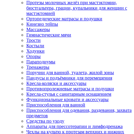
Протезы молочных желёз при мастэктомии,
бюстгальтера, грации, купальники для женщин с
мастэктомией
Ортопедические матрасы и подушки
Кинезио тейпы
Массажеры
Гимнастические мячи
Трости
Костыли
Ходунки
Опоры
Параподиумы
Тренажеры
Поручни для ванной, туалета, жилой зоны
Пандусы и подъёмники для перемещения
Кресла-коляски и аксессуары
Противопролежневые матрасы и подушки
Кресла-стулья с санитарным оснащением
Функциональные кровати и аксессуары
Приспособления для ванной
Приспособления для одевания, раздевания, захвата
предметов
Средства по уходу
Аппараты для прессотерапии и лимфодренажа
Чехлы на культю к протезам верхних и нижних