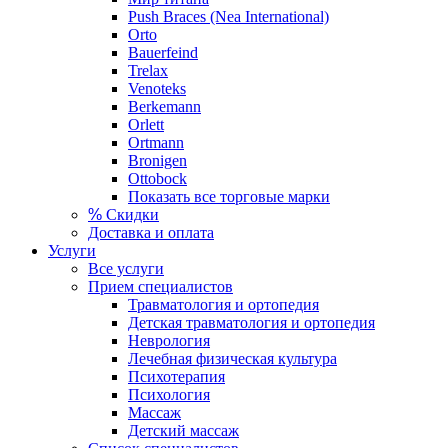
Push Braces (Nea International)
Orto
Bauerfeind
Trelax
Venoteks
Berkemann
Orlett
Ortmann
Bronigen
Ottobock
Показать все торговые марки
%
Скидки
Доставка и оплата
Услуги
Все услуги
Прием специалистов
Травматология и ортопедия
Детская травматология и ортопедия
Неврология
Лечебная физическая культура
Психотерапия
Психология
Массаж
Детский массаж