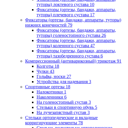
туторы) локтевого сустава
10
Фиксаторы (ортезы, бандажи, аппараты,
туторы) плечевого сустава
17
Фиксаторы (ортезы, бандажи, аппараты, туторы)
нижних конечностей
79
Фиксаторы (ортезы, бандажи, аппараты,
туторы) голеностопного сустава
26
Фиксаторы (ортезы, бандажи, аппараты,
туторы) коленного сустава
47
Фиксаторы (ортезы, бандажи, аппараты,
туторы) тазобедренного сустава
6
Компрессионный (антиварикозный) трикотаж
91
Колготы
18
Чулки
43
Гольфы, носки
27
Устройства для надевания
3
Спортивные ортезы
18
Налокотники
1
Наколенники
6
На голеностопный сустав
3
Стельки в спортивную обувь
5
На лучезапястный сустав
3
Стельки ортопедические и вкладные
корригирующие элементы
78
Стельки, полустельки ортопедические