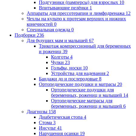
Подгузники (памперсы) для взрослых
10
Впитывающие пелёнки
1
Аппараты для прессотерапии и лимфодренажа
12
Чехлы на культю к протезам верхних и нижних
конечностей
0
Специальная одежда
0
Подборки
236
Для будущих мам и малышей
67
Трикотаж компрессионный для беременных
и рожениц
39
Колготы
4
Чулки
23
Гольфы, носки
10
Устройства для надевания
2
Бандажи до и послеродовые
8
Ортопедические подушки и матрасы
20
Ортопедические подушки для
беременных, рожениц и малышей
14
Ортопедические матрасы для
беременных, рожениц и малышей
6
Диагнозы
158
Диабетическая стопа
4
Стома
3
Инсульт
41
Нарушения осанки
19