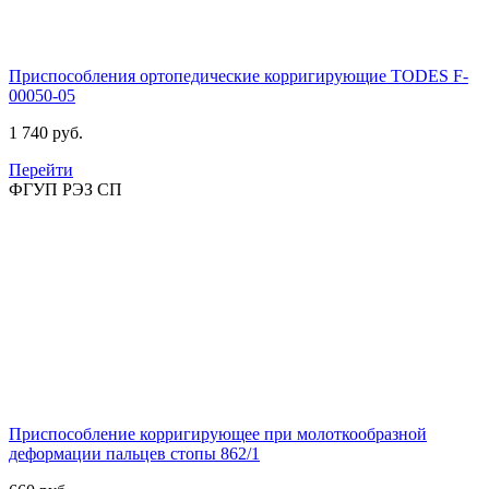
Приспособления ортопедические корригирующие TODES
F-
00050-05
1 740 руб.
Перейти
ФГУП РЭЗ СП
Приспособление корригирующее при молоткообразной
деформации пальцев стопы
862/1