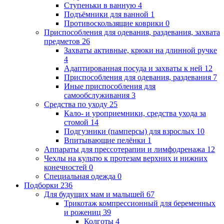
Ступеньки в ванную
4
Подъёмники для ванной
1
Противоскользящие коврики
0
Приспособления для одевания, раздевания, захвата
предметов
26
Захваты активные, крюки на длинной ручке
4
Адаптированная посуда и захваты к ней
12
Приспособления для одевания, раздевания
7
Иные приспособления для
самообслуживания
3
Средства по уходу
25
Кало- и уроприемники, средства ухода за
стомой
14
Подгузники (памперсы) для взрослых
10
Впитывающие пелёнки
1
Аппараты для прессотерапии и лимфодренажа
12
Чехлы на культю к протезам верхних и нижних
конечностей
0
Специальная одежда
0
Подборки
236
Для будущих мам и малышей
67
Трикотаж компрессионный для беременных
и рожениц
39
Колготы
4