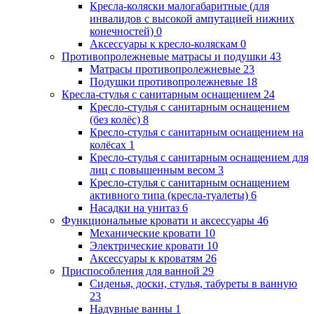
Кресла-коляски малогабаритные (для
инвалидов с высокой ампутацией нижних
конечностей)
0
Аксессуары к кресло-коляскам
0
Противопролежневые матрасы и подушки
43
Матрасы противопролежневые
23
Подушки противопролежневые
18
Кресла-стулья с санитарным оснащением
24
Кресло-стулья с санитарным оснащением
(без колёс)
8
Кресло-стулья с санитарным оснащением на
колёсах
1
Кресло-стулья с санитарным оснащением для
лиц с повышенным весом
3
Кресло-стулья с санитарным оснащением
активного типа (кресла-туалеты)
6
Насадки на унитаз
6
Функциональные кровати и аксессуары
46
Механические кровати
10
Электрические кровати
10
Аксессуары к кроватям
26
Приспособления для ванной
29
Сиденья, доски, стулья, табуреты в ванную
23
Надувные ванны
1