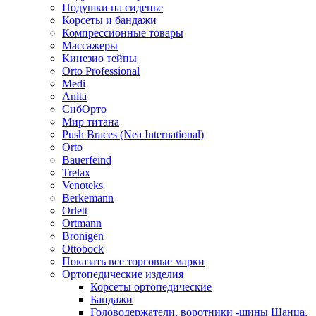
Подушки на сиденье
Корсеты и бандажи
Компрессионные товары
Массажеры
Кинезио тейпы
Orto Professional
Medi
Anita
СибОрто
Мир титана
Push Braces (Nea International)
Orto
Bauerfeind
Trelax
Venoteks
Berkemann
Orlett
Ortmann
Bronigen
Ottobock
Показать все торговые марки
Ортопедические изделия
Корсеты ортопедические
Бандажи
Головодержатели, воротники -шины Шанца,