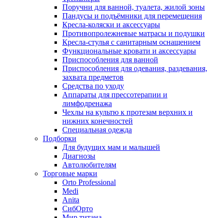
Поручни для ванной, туалета, жилой зоны
Пандусы и подъёмники для перемещения
Кресла-коляски и аксессуары
Противопролежневые матрасы и подушки
Кресла-стулья с санитарным оснащением
Функциональные кровати и аксессуары
Приспособления для ванной
Приспособления для одевания, раздевания,
захвата предметов
Средства по уходу
Аппараты для прессотерапии и
лимфодренажа
Чехлы на культю к протезам верхних и
нижних конечностей
Специальная одежда
Подборки
Для будущих мам и малышей
Диагнозы
Автолюбителям
Торговые марки
Orto Professional
Medi
Anita
СибОрто
Мир титана