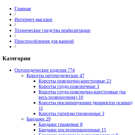
Главная
/
Интернет-магазин
/
Технические средства реабилитации
/
Приспособления для ванной
/
Категории
Ортопедические изделия
774
Корсеты ортопедические
47
Корсеты пояснично-крестцовые
23
Корсеты грудо-поясничные
3
Корсеты грудо-пояснично-крестцовые (на
весь позвоночник)
10
Корсеты реклинирующие (корректор осанки)
11
Корсеты гиперэкстензионные
3
Бандажи
29
Бандажи грыжевые
8
Бандажи послеоперационные
15