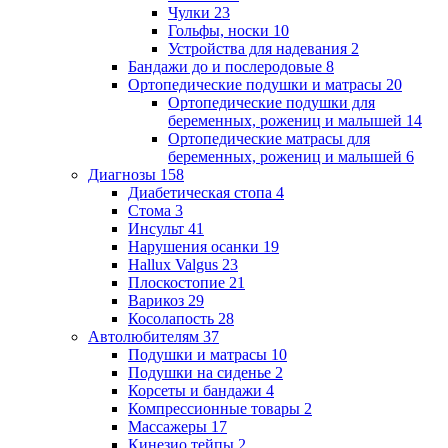
Чулки
23
Гольфы, носки
10
Устройства для надевания
2
Бандажи до и послеродовые
8
Ортопедические подушки и матрасы
20
Ортопедические подушки для
беременных, рожениц и малышей
14
Ортопедические матрасы для
беременных, рожениц и малышей
6
Диагнозы
158
Диабетическая стопа
4
Стома
3
Инсульт
41
Нарушения осанки
19
Hallux Valgus
23
Плоскостопие
21
Варикоз
29
Косолапость
28
Автолюбителям
37
Подушки и матрасы
10
Подушки на сиденье
2
Корсеты и бандажи
4
Компрессионные товары
2
Массажеры
17
Кинезио тейпы
2