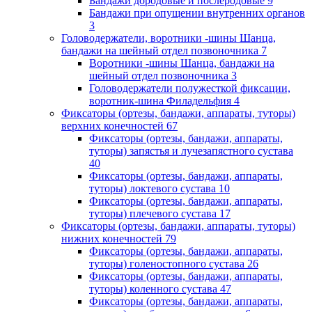
Бандажи дородовые и послеродовые
9
Бандажи при опущении внутренних органов
3
Головодержатели, воротники -шины Шанца,
бандажи на шейный отдел позвоночника
7
Воротники -шины Шанца, бандажи на
шейный отдел позвоночника
3
Головодержатели полужесткой фиксации,
воротник-шина Филадельфия
4
Фиксаторы (ортезы, бандажи, аппараты, туторы)
верхних конечностей
67
Фиксаторы (ортезы, бандажи, аппараты,
туторы) запястья и лучезапястного сустава
40
Фиксаторы (ортезы, бандажи, аппараты,
туторы) локтевого сустава
10
Фиксаторы (ортезы, бандажи, аппараты,
туторы) плечевого сустава
17
Фиксаторы (ортезы, бандажи, аппараты, туторы)
нижних конечностей
79
Фиксаторы (ортезы, бандажи, аппараты,
туторы) голеностопного сустава
26
Фиксаторы (ортезы, бандажи, аппараты,
туторы) коленного сустава
47
Фиксаторы (ортезы, бандажи, аппараты,