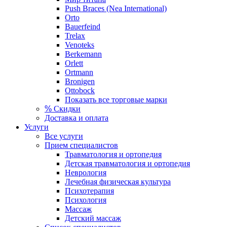
Push Braces (Nea International)
Orto
Bauerfeind
Trelax
Venoteks
Berkemann
Orlett
Ortmann
Bronigen
Ottobock
Показать все торговые марки
%
Скидки
Доставка и оплата
Услуги
Все услуги
Прием специалистов
Травматология и ортопедия
Детская травматология и ортопедия
Неврология
Лечебная физическая культура
Психотерапия
Психология
Массаж
Детский массаж