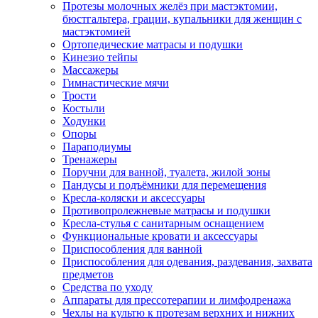
Протезы молочных желёз при мастэктомии,
бюстгальтера, грации, купальники для женщин с
мастэктомией
Ортопедические матрасы и подушки
Кинезио тейпы
Массажеры
Гимнастические мячи
Трости
Костыли
Ходунки
Опоры
Параподиумы
Тренажеры
Поручни для ванной, туалета, жилой зоны
Пандусы и подъёмники для перемещения
Кресла-коляски и аксессуары
Противопролежневые матрасы и подушки
Кресла-стулья с санитарным оснащением
Функциональные кровати и аксессуары
Приспособления для ванной
Приспособления для одевания, раздевания, захвата
предметов
Средства по уходу
Аппараты для прессотерапии и лимфодренажа
Чехлы на культю к протезам верхних и нижних