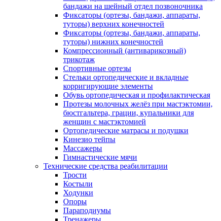
бандажи на шейный отдел позвоночника
Фиксаторы (ортезы, бандажи, аппараты,
туторы) верхних конечностей
Фиксаторы (ортезы, бандажи, аппараты,
туторы) нижних конечностей
Компрессионный (антиварикозный)
трикотаж
Спортивные ортезы
Стельки ортопедические и вкладные
корригирующие элементы
Обувь ортопедическая и профилактическая
Протезы молочных желёз при мастэктомии,
бюстгальтера, грации, купальники для
женщин с мастэктомией
Ортопедические матрасы и подушки
Кинезио тейпы
Массажеры
Гимнастические мячи
Технические средства реабилитации
Трости
Костыли
Ходунки
Опоры
Параподиумы
Тренажеры