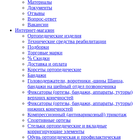
Материалы
Документы
Отзывы
Вопрос-ответ
Вакансии
Интернет-магазин
Ортопедические изделия
Технические средства реабилитации
Подборки
Торговые марки
%
Скидки
Доставка и оплата
Корсеты ортопедические
Бандажи
Головодержатели, воротники -шины Шанца,
бандажи на шейный отдел позвоночника
Фиксаторы (ортезы, бандажи, аппараты, туторы)
верхних конечностей
Фиксаторы (ортезы, бандажи, аппараты, туторы)
нижних конечностей
Компрессионный (антиварикозный) трикотаж
Спортивные ортезы
Стельки ортопедические и вкладные
корригирующие элементы
Обувь ортопедическая и профилактическая