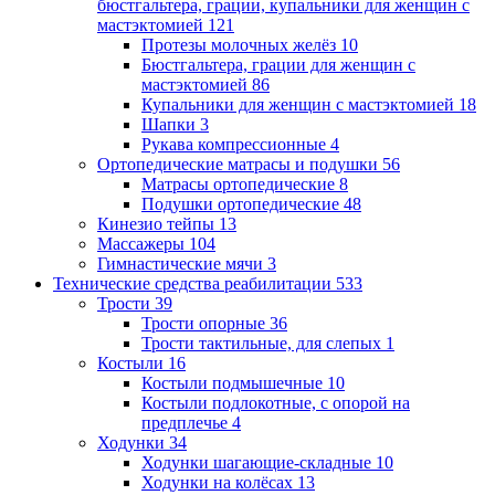
бюстгальтера, грации, купальники для женщин с
мастэктомией
121
Протезы молочных желёз
10
Бюстгальтера, грации для женщин с
мастэктомией
86
Купальники для женщин с мастэктомией
18
Шапки
3
Рукава компрессионные
4
Ортопедические матрасы и подушки
56
Матрасы ортопедические
8
Подушки ортопедические
48
Кинезио тейпы
13
Массажеры
104
Гимнастические мячи
3
Технические средства реабилитации
533
Трости
39
Трости опорные
36
Трости тактильные, для слепых
1
Костыли
16
Костыли подмышечные
10
Костыли подлокотные, с опорой на
предплечье
4
Ходунки
34
Ходунки шагающие-складные
10
Ходунки на колёсах
13