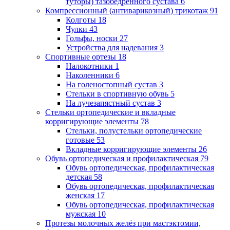
туторы) тазобедренного сустава
6
Компрессионный (антиварикозный) трикотаж
91
Колготы
18
Чулки
43
Гольфы, носки
27
Устройства для надевания
3
Спортивные ортезы
18
Налокотники
1
Наколенники
6
На голеностопный сустав
3
Стельки в спортивную обувь
5
На лучезапястный сустав
3
Стельки ортопедические и вкладные
корригирующие элементы
78
Стельки, полустельки ортопедические
готовые
53
Вкладные корригирующие элементы
26
Обувь ортопедическая и профилактическая
79
Обувь ортопедическая, профилактическая
детская
58
Обувь ортопедическая, профилактическая
женская
17
Обувь ортопедическая, профилактическая
мужская
10
Протезы молочных желёз при мастэктомии,