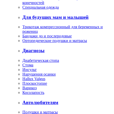
конечностей
Специальная одежда
Для будущих мам и малышей
Трикотаж компрессионный для беременных и
рожениц
Бандажи до и послеродовые
Ортопедические подушки и матрасы
Диагнозы
Диабетическая стопа
Стома
Инсульт
Нарушения осанки
Hallux Valgus
Плоскостопие
Варикоз
Косолапость
Автолюбителям
Подушки и матрасы