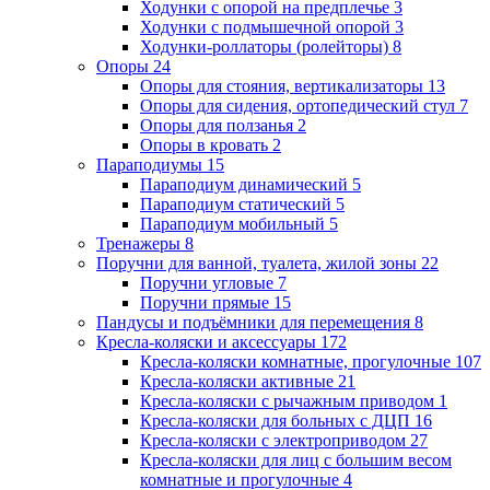
Ходунки с опорой на предплечье
3
Ходунки с подмышечной опорой
3
Ходунки-роллаторы (ролейторы)
8
Опоры
24
Опоры для стояния, вертикализаторы
13
Опоры для сидения, ортопедический стул
7
Опоры для ползанья
2
Опоры в кровать
2
Параподиумы
15
Параподиум динамический
5
Параподиум статический
5
Параподиум мобильный
5
Тренажеры
8
Поручни для ванной, туалета, жилой зоны
22
Поручни угловые
7
Поручни прямые
15
Пандусы и подъёмники для перемещения
8
Кресла-коляски и аксессуары
172
Кресла-коляски комнатные, прогулочные
107
Кресла-коляски активные
21
Кресла-коляски с рычажным приводом
1
Кресла-коляски для больных с ДЦП
16
Кресла-коляски с электроприводом
27
Кресла-коляски для лиц с большим весом
комнатные и прогулочные
4