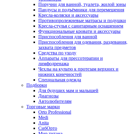
Поручни для ванной, туалета, жилой зоны
Пандусы и подъёмники для перемещения
Кресла-коляски и аксессуары
Противопролежневые матрасы и подушки
Кресла-стулья с санитарным оснащением
Функциональные кровати и аксессуары
Приспособления для ванной
Приспособления для одевания, раздевания,
захвата предметов
Средства по уходу
Аппараты для прессотерапии и
лимфодренажа
Чехлы на культю к протезам верхних и
нижних конечностей
Специальная одежда
Подборки
Для будущих мам и малышей
Диагнозы
Автолюбителям
Торговые марки
Orto Professional
Medi
Anita
СибОрто
Мир титана