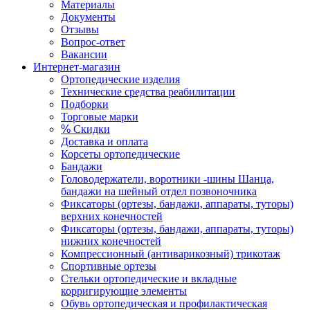
Материалы
Документы
Отзывы
Вопрос-ответ
Вакансии
Интернет-магазин
Ортопедические изделия
Технические средства реабилитации
Подборки
Торговые марки
%
Скидки
Доставка и оплата
Корсеты ортопедические
Бандажи
Головодержатели, воротники -шины Шанца,
бандажи на шейный отдел позвоночника
Фиксаторы (ортезы, бандажи, аппараты, туторы)
верхних конечностей
Фиксаторы (ортезы, бандажи, аппараты, туторы)
нижних конечностей
Компрессионный (антиварикозный) трикотаж
Спортивные ортезы
Стельки ортопедические и вкладные
корригирующие элементы
Обувь ортопедическая и профилактическая