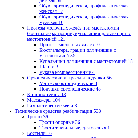
детская
58
Обувь ортопедическая, профилактическая
женская
17
Обувь ортопедическая, профилактическая
мужская
10
Протезы молочных желёз при мастэктомии,
бюстгальтера, грации, купальники для женщин с
мастэктомией
121
Протезы молочных желёз
10
Бюстгальтера, грации для женщин с
мастэктомией
86
Купальники для женщин с мастэктомией
18
Шапки
3
Рукава компрессионные
4
Ортопедические матрасы и подушки
56
Матрасы ортопедические
8
Подушки ортопедические
48
Кинезио тейпы
13
Массажеры
104
Гимнастические мячи
3
Технические средства реабилитации
533
Трости
39
Трости опорные
36
Трости тактильные, для слепых
1
Костыли
16