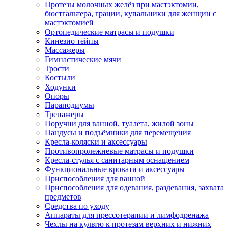
Протезы молочных желёз при мастэктомии,
бюстгальтера, грации, купальники для женщин с
мастэктомией
Ортопедические матрасы и подушки
Кинезио тейпы
Массажеры
Гимнастические мячи
Трости
Костыли
Ходунки
Опоры
Параподиумы
Тренажеры
Поручни для ванной, туалета, жилой зоны
Пандусы и подъёмники для перемещения
Кресла-коляски и аксессуары
Противопролежневые матрасы и подушки
Кресла-стулья с санитарным оснащением
Функциональные кровати и аксессуары
Приспособления для ванной
Приспособления для одевания, раздевания, захвата
предметов
Средства по уходу
Аппараты для прессотерапии и лимфодренажа
Чехлы на культю к протезам верхних и нижних