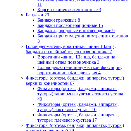
11
Корсеты гиперэкстензионные
3
Бандажи
29
Бандажи грыжевые
8
Бандажи послеоперационные
15
Бандажи дородовые и послеродовые
9
Бандажи при опущении внутренних органов
3
Головодержатели, воротники -шины Шанца,
бандажи на шейный отдел позвоночника
7
Воротники -шины Шанца, бандажи на
шейный отдел позвоночника
3
Головодержатели полужесткой фиксации,
воротник-шина Филадельфия
4
Фиксаторы (ортезы, бандажи, аппараты, туторы)
верхних конечностей
67
Фиксаторы (ортезы, бандажи, аппараты,
туторы) запястья и лучезапястного сустава
40
Фиксаторы (ортезы, бандажи, аппараты,
туторы) локтевого сустава
10
Фиксаторы (ортезы, бандажи, аппараты,
туторы) плечевого сустава
17
Фиксаторы (ортезы, бандажи, аппараты, туторы)
нижних конечностей
79