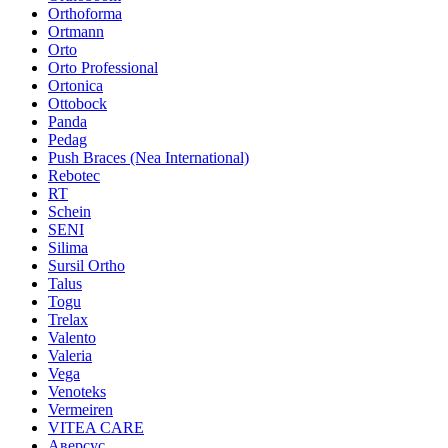
Orthoforma
Ortmann
Orto
Orto Professional
Ortonica
Ottobock
Panda
Pedag
Push Braces (Nea International)
Rebotec
RT
Schein
SENI
Silima
Sursil Ortho
Talus
Togu
Trelax
Valento
Valeria
Vega
Venoteks
Vermeiren
VITEA CARE
Аверсус