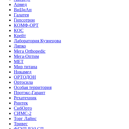
Армед
ВиЦиАн
Галатея
Гипсотрон
КОМФ-ОРТ
КОС
Крейт
Лаборатория Кузнецова
Ляпко
Мега Orthopedic
Мега-Оптим
МЕТ
Мир титана
Никамед
ОРТОДОН
Ортосила
Особая территория
Протэкс-Гарант
Рехатехник
Ринтек
СибОрто
СИМС-2
Торг Лайнс
Тривес
ФГУП РЭЗ СП