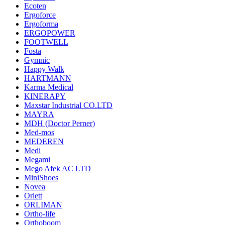
Ecoten
Ergoforce
Ergoforma
ERGOPOWER
FOOTWELL
Fosta
Gymnic
Happy Walk
HARTMANN
Karma Medical
KINERAPY
Maxstar Industrial CO.LTD
MAYRA
MDH (Doctor Perner)
Med-mos
MEDEREN
Medi
Megami
Mego Afek AC LTD
MiniShoes
Novea
Orlett
ORLIMAN
Ortho-life
Orthoboom