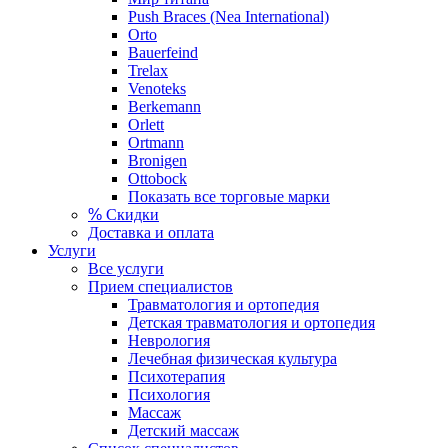
Push Braces (Nea International)
Orto
Bauerfeind
Trelax
Venoteks
Berkemann
Orlett
Ortmann
Bronigen
Ottobock
Показать все торговые марки
%
Скидки
Доставка и оплата
Услуги
Все услуги
Прием специалистов
Травматология и ортопедия
Детская травматология и ортопедия
Неврология
Лечебная физическая культура
Психотерапия
Психология
Массаж
Детский массаж