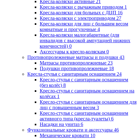
Кресла-коляски активные
21
Кресла-коляски с рычажным приводом
1
Кресла-коляски для больных с ДЦП
16
Кресла-коляски с электроприводом
27
Кресла-коляски для лиц с большим весом
комнатные и прогулочные
4
Кресла-коляски малогабаритные (для
инвалидов с высокой ампутацией нижних
конечностей)
0
Аксессуары к кресло-коляскам
0
Противопролежневые матрасы и подушки
43
Матрасы противопролежневые
23
Подушки противопролежневые
18
Кресла-стулья с санитарным оснащением
24
Кресло-стулья с санитарным оснащением
(без колёс)
8
Кресло-стулья с санитарным оснащением на
колёсах
1
Кресло-стулья с санитарным оснащением для
лиц с повышенным весом
3
Кресло-стулья с санитарным оснащением
активного типа (кресла-туалеты)
6
Насадки на унитаз
6
Функциональные кровати и аксессуары
46
Механические кровати
10