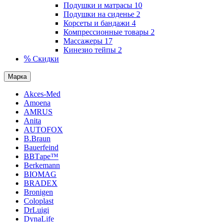
Подушки и матрасы
10
Подушки на сиденье
2
Корсеты и бандажи
4
Компрессионные товары
2
Массажеры
17
Кинезио тейпы
2
%
Скидки
Марка
Akces-Med
Amoena
AMRUS
Anita
AUTOFOX
B.Braun
Bauerfeind
BBTаре™
Berkemann
BIOMAG
BRADEX
Bronigen
Coloplast
DrLuigi
DynaLife