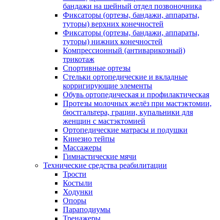
бандажи на шейный отдел позвоночника
Фиксаторы (ортезы, бандажи, аппараты,
туторы) верхних конечностей
Фиксаторы (ортезы, бандажи, аппараты,
туторы) нижних конечностей
Компрессионный (антиварикозный)
трикотаж
Спортивные ортезы
Стельки ортопедические и вкладные
корригирующие элементы
Обувь ортопедическая и профилактическая
Протезы молочных желёз при мастэктомии,
бюстгальтера, грации, купальники для
женщин с мастэктомией
Ортопедические матрасы и подушки
Кинезио тейпы
Массажеры
Гимнастические мячи
Технические средства реабилитации
Трости
Костыли
Ходунки
Опоры
Параподиумы
Тренажеры