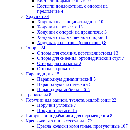
Костыли подмышечные
10
Костыли подлокотные, с опорой на
предплечье
4
Ходунки
34
Ходунки шагающие-складные
10
Ходунки на колёсах
13
Ходунки с опорой на предплечье
3
Ходунки с подмышечной опорой
3
Ходунки-роллаторы (ролейторы)
8
Опоры
24
Опоры для стояния, вертикализаторы
13
Опоры для сидения, ортопедический стул
7
Опоры для ползанья
2
Опоры в кровать
2
Параподиумы
15
Параподиум динамический
5
Параподиум статический
5
Параподиум мобильный
5
Тренажеры
8
Поручни для ванной, туалета, жилой зоны
22
Поручни угловые
7
Поручни прямые
15
Пандусы и подъёмники для перемещения
8
Кресла-коляски и аксессуары
172
Кресла-коляски комнатные, прогулочные
107