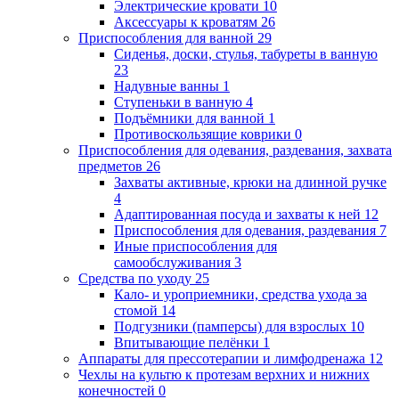
Электрические кровати
10
Аксессуары к кроватям
26
Приспособления для ванной
29
Сиденья, доски, стулья, табуреты в ванную
23
Надувные ванны
1
Ступеньки в ванную
4
Подъёмники для ванной
1
Противоскользящие коврики
0
Приспособления для одевания, раздевания, захвата
предметов
26
Захваты активные, крюки на длинной ручке
4
Адаптированная посуда и захваты к ней
12
Приспособления для одевания, раздевания
7
Иные приспособления для
самообслуживания
3
Средства по уходу
25
Кало- и уроприемники, средства ухода за
стомой
14
Подгузники (памперсы) для взрослых
10
Впитывающие пелёнки
1
Аппараты для прессотерапии и лимфодренажа
12
Чехлы на культю к протезам верхних и нижних
конечностей
0