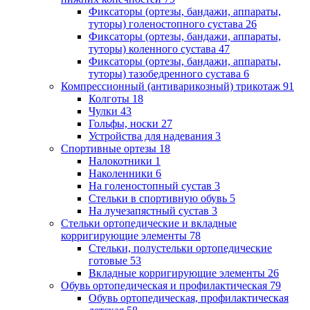
Фиксаторы (ортезы, бандажи, аппараты,
туторы) голеностопного сустава
26
Фиксаторы (ортезы, бандажи, аппараты,
туторы) коленного сустава
47
Фиксаторы (ортезы, бандажи, аппараты,
туторы) тазобедренного сустава
6
Компрессионный (антиварикозный) трикотаж
91
Колготы
18
Чулки
43
Гольфы, носки
27
Устройства для надевания
3
Спортивные ортезы
18
Налокотники
1
Наколенники
6
На голеностопный сустав
3
Стельки в спортивную обувь
5
На лучезапястный сустав
3
Стельки ортопедические и вкладные
корригирующие элементы
78
Стельки, полустельки ортопедические
готовые
53
Вкладные корригирующие элементы
26
Обувь ортопедическая и профилактическая
79
Обувь ортопедическая, профилактическая