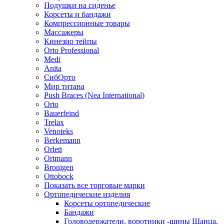
Подушки на сиденье
Корсеты и бандажи
Компрессионные товары
Массажеры
Кинезио тейпы
Orto Professional
Medi
Anita
СибОрто
Мир титана
Push Braces (Nea International)
Orto
Bauerfeind
Trelax
Venoteks
Berkemann
Orlett
Ortmann
Bronigen
Ottobock
Показать все торговые марки
Ортопедические изделия
Корсеты ортопедические
Бандажи
Головодержатели, воротники -шины Шанца,