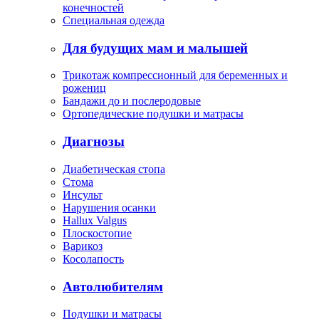
конечностей
Специальная одежда
Для будущих мам и малышей
Трикотаж компрессионный для беременных и
рожениц
Бандажи до и послеродовые
Ортопедические подушки и матрасы
Диагнозы
Диабетическая стопа
Стома
Инсульт
Нарушения осанки
Hallux Valgus
Плоскостопие
Варикоз
Косолапость
Автолюбителям
Подушки и матрасы