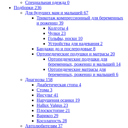
Специальная одежда
0
Подборки
236
Для будущих мам и малышей
67
Трикотаж компрессионный для беременных
и рожениц
39
Колготы
4
Чулки
23
Гольфы, носки
10
Устройства для надевания
2
Бандажи до и послеродовые
8
Ортопедические подушки и матрасы
20
Ортопедические подушки для
беременных, рожениц и малышей
14
Ортопедические матрасы для
беременных, рожениц и малышей
6
Диагнозы
158
Диабетическая стопа
4
Стома
3
Инсульт
41
Нарушения осанки
19
Hallux Valgus
23
Плоскостопие
21
Варикоз
29
Косолапость
28
Автолюбителям
37