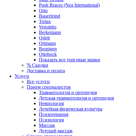
Push Braces (Nea International)
Orto
Bauerfeind
Trelax
Venoteks
Berkemann
Orlett
Ortmann
Bronigen
Ottobock
Показать все торговые марки
%
Скидки
Доставка и оплата
Услуги
Все услуги
Прием специалистов
Травматология и ортопедия
Детская травматология и ортопедия
Неврология
Лечебная физическая культура
Психотерапия
Психология
Массаж
Детский массаж