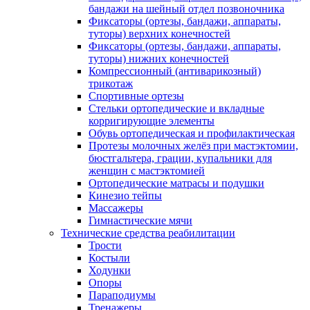
бандажи на шейный отдел позвоночника
Фиксаторы (ортезы, бандажи, аппараты,
туторы) верхних конечностей
Фиксаторы (ортезы, бандажи, аппараты,
туторы) нижних конечностей
Компрессионный (антиварикозный)
трикотаж
Спортивные ортезы
Стельки ортопедические и вкладные
корригирующие элементы
Обувь ортопедическая и профилактическая
Протезы молочных желёз при мастэктомии,
бюстгальтера, грации, купальники для
женщин с мастэктомией
Ортопедические матрасы и подушки
Кинезио тейпы
Массажеры
Гимнастические мячи
Технические средства реабилитации
Трости
Костыли
Ходунки
Опоры
Параподиумы
Тренажеры