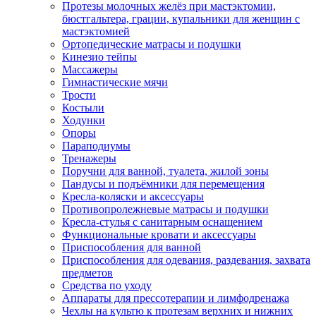
Протезы молочных желёз при мастэктомии,
бюстгальтера, грации, купальники для женщин с
мастэктомией
Ортопедические матрасы и подушки
Кинезио тейпы
Массажеры
Гимнастические мячи
Трости
Костыли
Ходунки
Опоры
Параподиумы
Тренажеры
Поручни для ванной, туалета, жилой зоны
Пандусы и подъёмники для перемещения
Кресла-коляски и аксессуары
Противопролежневые матрасы и подушки
Кресла-стулья с санитарным оснащением
Функциональные кровати и аксессуары
Приспособления для ванной
Приспособления для одевания, раздевания, захвата
предметов
Средства по уходу
Аппараты для прессотерапии и лимфодренажа
Чехлы на культю к протезам верхних и нижних