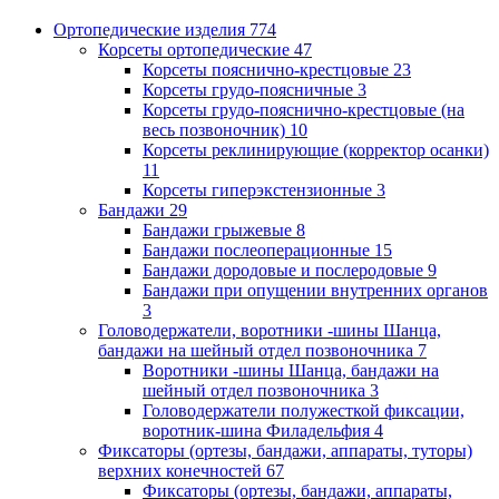
Ортопедические изделия
774
Корсеты ортопедические
47
Корсеты пояснично-крестцовые
23
Корсеты грудо-поясничные
3
Корсеты грудо-пояснично-крестцовые (на
весь позвоночник)
10
Корсеты реклинирующие (корректор осанки)
11
Корсеты гиперэкстензионные
3
Бандажи
29
Бандажи грыжевые
8
Бандажи послеоперационные
15
Бандажи дородовые и послеродовые
9
Бандажи при опущении внутренних органов
3
Головодержатели, воротники -шины Шанца,
бандажи на шейный отдел позвоночника
7
Воротники -шины Шанца, бандажи на
шейный отдел позвоночника
3
Головодержатели полужесткой фиксации,
воротник-шина Филадельфия
4
Фиксаторы (ортезы, бандажи, аппараты, туторы)
верхних конечностей
67
Фиксаторы (ортезы, бандажи, аппараты,