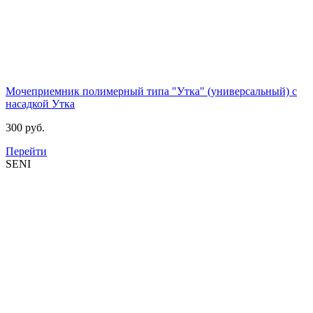
Мочеприемник полимерный типа "Утка" (универсальный) с
насадкой
Утка
300 руб.
Перейти
SENI