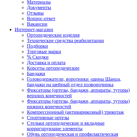
Материалы
Документы
Отзывы
Вопрос-ответ
Вакансии
Интернет-магазин
Ортопедические изделия
Технические средства реабилитации
Подборки
Торговые марки
%
Скидки
Доставка и оплата
Корсеты ортопедические
Бандажи
Головодержатели, воротники -шины Шанца,
бандажи на шейный отдел позвоночника
Фиксаторы (ортезы, бандажи, аппараты, туторы)
верхних конечностей
Фиксаторы (ортезы, бандажи, аппараты, туторы)
нижних конечностей
Компрессионный (антиварикозный) трикотаж
Спортивные ортезы
Стельки ортопедические и вкладные
корригирующие элементы
Обувь ортопедическая и профилактическая