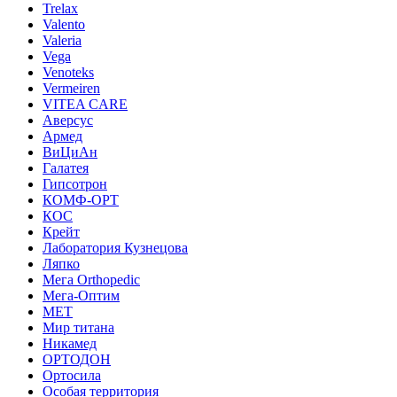
Trelax
Valento
Valeria
Vega
Venoteks
Vermeiren
VITEA CARE
Аверсус
Армед
ВиЦиАн
Галатея
Гипсотрон
КОМФ-ОРТ
КОС
Крейт
Лаборатория Кузнецова
Ляпко
Мега Orthopedic
Мега-Оптим
МЕТ
Мир титана
Никамед
ОРТОДОН
Ортосила
Особая территория