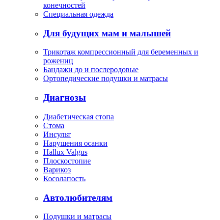
конечностей
Специальная одежда
Для будущих мам и малышей
Трикотаж компрессионный для беременных и
рожениц
Бандажи до и послеродовые
Ортопедические подушки и матрасы
Диагнозы
Диабетическая стопа
Стома
Инсульт
Нарушения осанки
Hallux Valgus
Плоскостопие
Варикоз
Косолапость
Автолюбителям
Подушки и матрасы