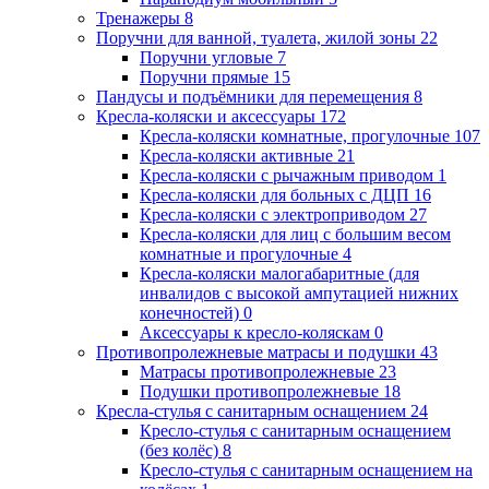
Тренажеры
8
Поручни для ванной, туалета, жилой зоны
22
Поручни угловые
7
Поручни прямые
15
Пандусы и подъёмники для перемещения
8
Кресла-коляски и аксессуары
172
Кресла-коляски комнатные, прогулочные
107
Кресла-коляски активные
21
Кресла-коляски с рычажным приводом
1
Кресла-коляски для больных с ДЦП
16
Кресла-коляски с электроприводом
27
Кресла-коляски для лиц с большим весом
комнатные и прогулочные
4
Кресла-коляски малогабаритные (для
инвалидов с высокой ампутацией нижних
конечностей)
0
Аксессуары к кресло-коляскам
0
Противопролежневые матрасы и подушки
43
Матрасы противопролежневые
23
Подушки противопролежневые
18
Кресла-стулья с санитарным оснащением
24
Кресло-стулья с санитарным оснащением
(без колёс)
8
Кресло-стулья с санитарным оснащением на