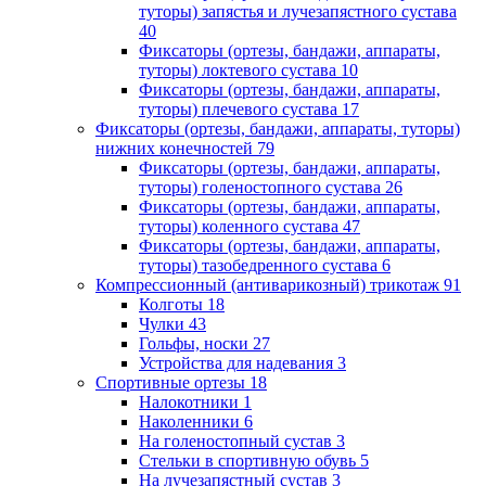
туторы) запястья и лучезапястного сустава
40
Фиксаторы (ортезы, бандажи, аппараты,
туторы) локтевого сустава
10
Фиксаторы (ортезы, бандажи, аппараты,
туторы) плечевого сустава
17
Фиксаторы (ортезы, бандажи, аппараты, туторы)
нижних конечностей
79
Фиксаторы (ортезы, бандажи, аппараты,
туторы) голеностопного сустава
26
Фиксаторы (ортезы, бандажи, аппараты,
туторы) коленного сустава
47
Фиксаторы (ортезы, бандажи, аппараты,
туторы) тазобедренного сустава
6
Компрессионный (антиварикозный) трикотаж
91
Колготы
18
Чулки
43
Гольфы, носки
27
Устройства для надевания
3
Спортивные ортезы
18
Налокотники
1
Наколенники
6
На голеностопный сустав
3
Стельки в спортивную обувь
5
На лучезапястный сустав
3