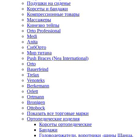
Подушки на сиденье
Корсеты и бандажи
Компрессионные товары
Массажеры
Кинезио тейпы
Orto Professional
Medi
Anita
СибОрто
Мир титана
Push Braces (Nea International)
Orto
Bauerfeind
Trelax
Venoteks
Berkemann
Orlett
Ortmann
Bronigen
Ottobock
Показать все торговые марки
Ортопедические изделия
Корсеты ортопедические
Бандажи
Головодержатели, воротники -шины Шанца,