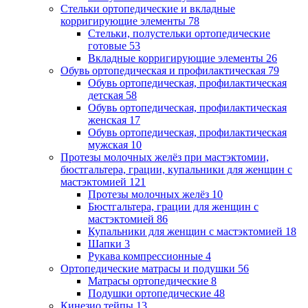
Стельки ортопедические и вкладные
корригирующие элементы
78
Стельки, полустельки ортопедические
готовые
53
Вкладные корригирующие элементы
26
Обувь ортопедическая и профилактическая
79
Обувь ортопедическая, профилактическая
детская
58
Обувь ортопедическая, профилактическая
женская
17
Обувь ортопедическая, профилактическая
мужская
10
Протезы молочных желёз при мастэктомии,
бюстгальтера, грации, купальники для женщин с
мастэктомией
121
Протезы молочных желёз
10
Бюстгальтера, грации для женщин с
мастэктомией
86
Купальники для женщин с мастэктомией
18
Шапки
3
Рукава компрессионные
4
Ортопедические матрасы и подушки
56
Матрасы ортопедические
8
Подушки ортопедические
48
Кинезио тейпы
13