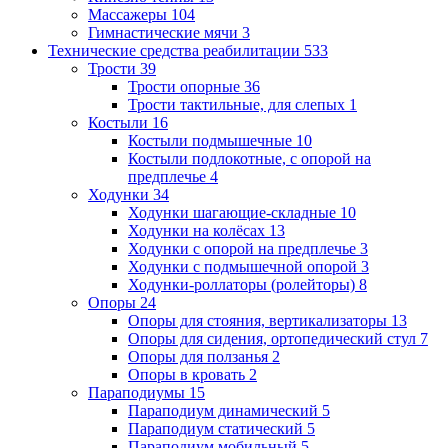
Массажеры
104
Гимнастические мячи
3
Технические средства реабилитации
533
Трости
39
Трости опорные
36
Трости тактильные, для слепых
1
Костыли
16
Костыли подмышечные
10
Костыли подлокотные, с опорой на
предплечье
4
Ходунки
34
Ходунки шагающие-складные
10
Ходунки на колёсах
13
Ходунки с опорой на предплечье
3
Ходунки с подмышечной опорой
3
Ходунки-роллаторы (ролейторы)
8
Опоры
24
Опоры для стояния, вертикализаторы
13
Опоры для сидения, ортопедический стул
7
Опоры для ползанья
2
Опоры в кровать
2
Параподиумы
15
Параподиум динамический
5
Параподиум статический
5
Параподиум мобильный
5