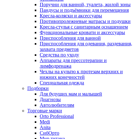
Поручни для ванной, туалета, жилой зоны
Пандусы и подъёмники для перемещения
Кресла-коляски и аксессуары
Противопролежневые матрасы и подушки
Кресла-стулья с санитарным оснащением
Функциональные кровати и аксессуары
Приспособления для ванной
Приспособления для одевания, раздевания,
захвата предметов
Средства по уходу
Аппараты для прессотерапии и
лимфодренажа
Чехлы на культю к протезам верхних и
нижних конечностей
Специальная одежда
Подборки
Для будущих мам и малышей
Диагнозы
Автолюбителям
Торговые марки
Orto Professional
Medi
Anita
СибОрто
Мир титана