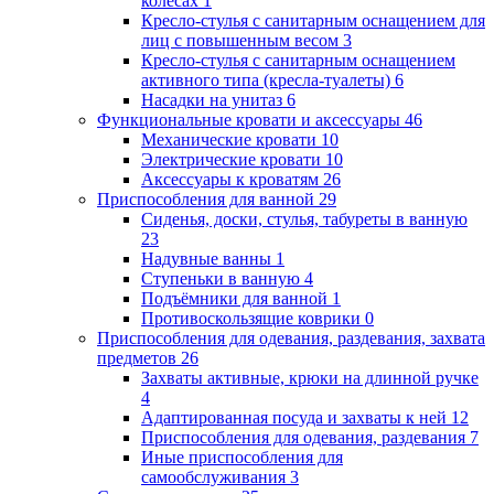
колёсах
1
Кресло-стулья с санитарным оснащением для
лиц с повышенным весом
3
Кресло-стулья с санитарным оснащением
активного типа (кресла-туалеты)
6
Насадки на унитаз
6
Функциональные кровати и аксессуары
46
Механические кровати
10
Электрические кровати
10
Аксессуары к кроватям
26
Приспособления для ванной
29
Сиденья, доски, стулья, табуреты в ванную
23
Надувные ванны
1
Ступеньки в ванную
4
Подъёмники для ванной
1
Противоскользящие коврики
0
Приспособления для одевания, раздевания, захвата
предметов
26
Захваты активные, крюки на длинной ручке
4
Адаптированная посуда и захваты к ней
12
Приспособления для одевания, раздевания
7
Иные приспособления для
самообслуживания
3