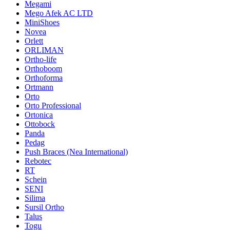
Megami
Mego Afek AC LTD
MiniShoes
Novea
Orlett
ORLIMAN
Ortho-life
Orthoboom
Orthoforma
Ortmann
Orto
Orto Professional
Ortonica
Ottobock
Panda
Pedag
Push Braces (Nea International)
Rebotec
RT
Schein
SENI
Silima
Sursil Ortho
Talus
Togu