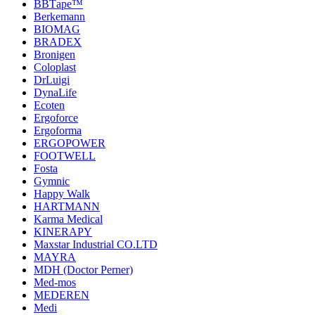
BBTаре™
Berkemann
BIOMAG
BRADEX
Bronigen
Coloplast
DrLuigi
DynaLife
Ecoten
Ergoforce
Ergoforma
ERGOPOWER
FOOTWELL
Fosta
Gymnic
Happy Walk
HARTMANN
Karma Medical
KINERAPY
Maxstar Industrial CO.LTD
MAYRA
MDH (Doctor Perner)
Med-mos
MEDEREN
Medi