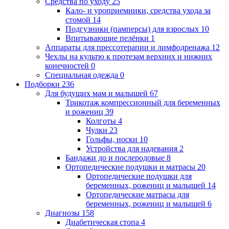
Средства по уходу
25
Кало- и уроприемники, средства ухода за
стомой
14
Подгузники (памперсы) для взрослых
10
Впитывающие пелёнки
1
Аппараты для прессотерапии и лимфодренажа
12
Чехлы на культю к протезам верхних и нижних
конечностей
0
Специальная одежда
0
Подборки
236
Для будущих мам и малышей
67
Трикотаж компрессионный для беременных
и рожениц
39
Колготы
4
Чулки
23
Гольфы, носки
10
Устройства для надевания
2
Бандажи до и послеродовые
8
Ортопедические подушки и матрасы
20
Ортопедические подушки для
беременных, рожениц и малышей
14
Ортопедические матрасы для
беременных, рожениц и малышей
6
Диагнозы
158
Диабетическая стопа
4