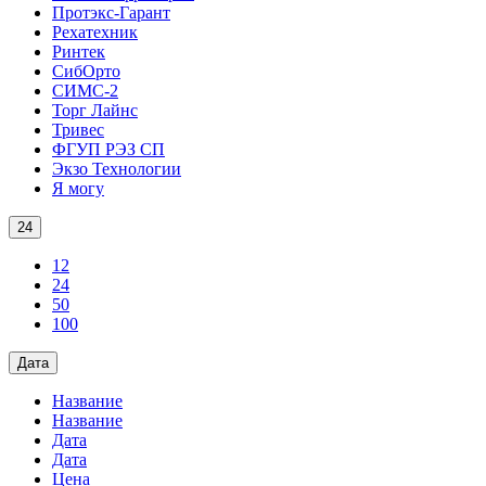
Протэкс-Гарант
Рехатехник
Ринтек
СибОрто
СИМС-2
Торг Лайнс
Тривес
ФГУП РЭЗ СП
Экзо Технологии
Я могу
24
12
24
50
100
Дата
Название
Название
Дата
Дата
Цена