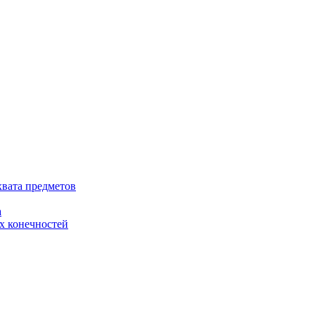
хвата предметов
а
х конечностей