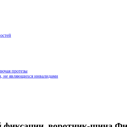
остей
лючая протезы
н, не являющихся инвалидами
й фиксации, воротник-шина Ф