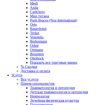
Medi
Anita
СибОрто
Мир титана
Push Braces (Nea International)
Orto
Bauerfeind
Trelax
Venoteks
Berkemann
Orlett
Ortmann
Bronigen
Ottobock
Показать все торговые марки
%
Скидки
Доставка и оплата
Услуги
Все услуги
Прием специалистов
Травматология и ортопедия
Детская травматология и ортопедия
Неврология
Лечебная физическая культура
Психотерапия