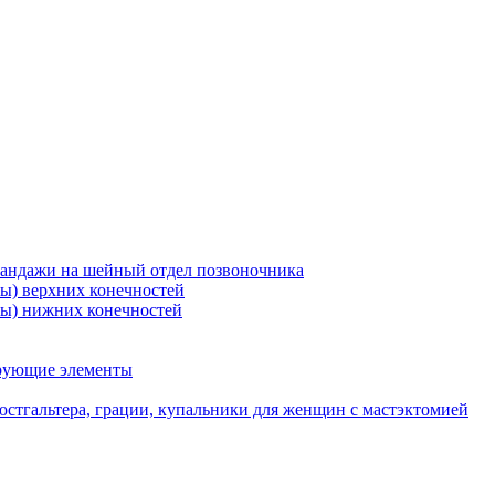
бандажи на шейный отдел позвоночника
ры) верхних конечностей
ры) нижних конечностей
ирующие элементы
стгальтера, грации, купальники для женщин с мастэктомией