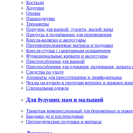
Костыли
Ходунки
Опоры
Параподиумы
Тренажеры
Поручни для ванной, туалета, жилой зоны
Пандусы и подъёмники для перемещения
Кресла-коляски и аксессуары
Противопролежневые матрасы и подушки
Кресла-стулья с санитарным оснащением
Функциональные кровати и аксессуары
Приспособления для ванной
Приспособления для одевания, раздевания, захвата
Средства по уходу
Аппараты для прессотерапии и лимфодренажа
Чехлы на культю к протезам верхних и нижних кон
Специальная одежда
Для будущих мам и малышей
Трикотаж компрессионный для беременных и роже
Бандажи до и послеродовые
Ортопедические подушки и матрасы