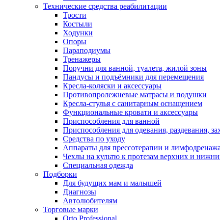
Технические средства реабилитации
Трости
Костыли
Ходунки
Опоры
Параподиумы
Тренажеры
Поручни для ванной, туалета, жилой зоны
Пандусы и подъёмники для перемещения
Кресла-коляски и аксессуары
Противопролежневые матрасы и подушки
Кресла-стулья с санитарным оснащением
Функциональные кровати и аксессуары
Приспособления для ванной
Приспособления для одевания, раздевания, за
Средства по уходу
Аппараты для прессотерапии и лимфодренаж
Чехлы на культю к протезам верхних и нижни
Специальная одежда
Подборки
Для будущих мам и малышей
Диагнозы
Автолюбителям
Торговые марки
Orto Professional