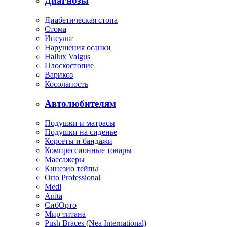
Диагнозы
Диабетическая стопа
Стома
Инсульт
Нарушения осанки
Hallux Valgus
Плоскостопие
Варикоз
Косолапость
Автолюбителям
Подушки и матрасы
Подушки на сиденье
Корсеты и бандажи
Компрессионные товары
Массажеры
Кинезио тейпы
Orto Professional
Medi
Anita
СибОрто
Мир титана
Push Braces (Nea International)