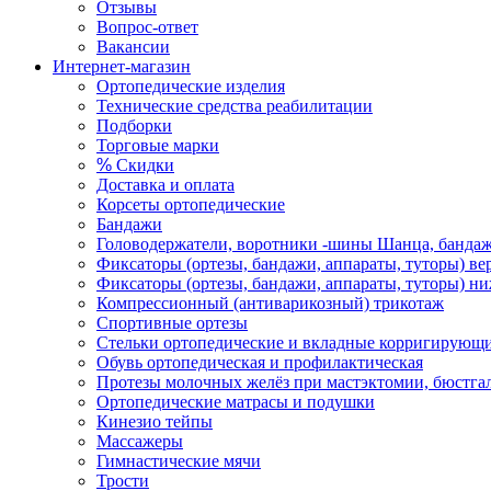
Отзывы
Вопрос-ответ
Вакансии
Интернет-магазин
Ортопедические изделия
Технические средства реабилитации
Подборки
Торговые марки
%
Скидки
Доставка и оплата
Корсеты ортопедические
Бандажи
Головодержатели, воротники -шины Шанца, банда
Фиксаторы (ортезы, бандажи, аппараты, туторы) ве
Фиксаторы (ортезы, бандажи, аппараты, туторы) н
Компрессионный (антиварикозный) трикотаж
Спортивные ортезы
Стельки ортопедические и вкладные корригирующ
Обувь ортопедическая и профилактическая
Протезы молочных желёз при мастэктомии, бюстгал
Ортопедические матрасы и подушки
Кинезио тейпы
Массажеры
Гимнастические мячи
Трости