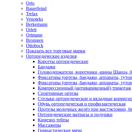
Orto
Bauerfeind
Trelax
Venoteks
Berkemann
Orlett
Ortmann
Bronigen
Ottobock
Показать все торговые марки
Ортопедические изделия
Корсеты ортопедические
Бандажи
Головодержатели, воротники -шины Шанца, 
Фиксаторы (ортезы, бандажи, аппараты, туто
Фиксаторы (ортезы, бандажи, аппараты, туто
Компрессионный (антиварикозный) трикотаж
Спортивные ортезы
Стельки ортопедические и вкладные корриг
Обувь ортопедическая и профилактическая
Протезы молочных желёз при мастэктомии, бю
Ортопедические матрасы и подушки
Кинезио тейпы
Массажеры
Гимнастические мячи