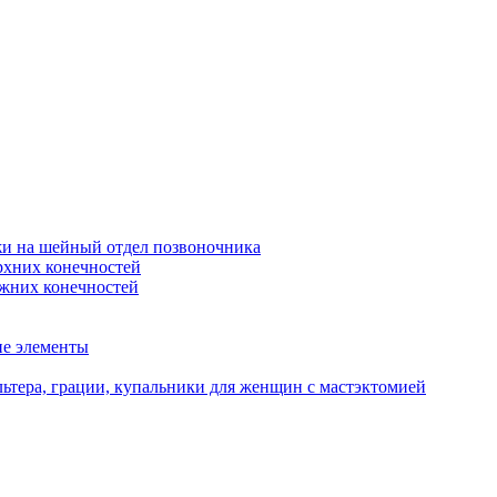
жи на шейный отдел позвоночника
рхних конечностей
ижних конечностей
ие элементы
ьтера, грации, купальники для женщин с мастэктомией