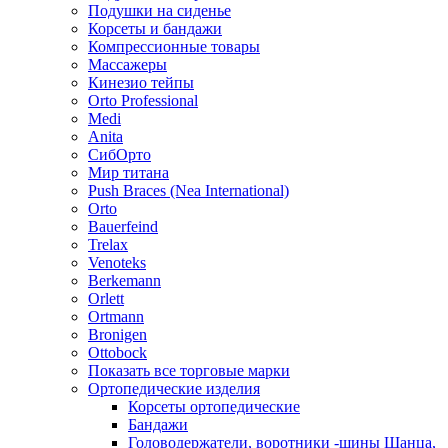
Подушки на сиденье
Корсеты и бандажи
Компрессионные товары
Массажеры
Кинезио тейпы
Orto Professional
Medi
Anita
СибОрто
Мир титана
Push Braces (Nea International)
Orto
Bauerfeind
Trelax
Venoteks
Berkemann
Orlett
Ortmann
Bronigen
Ottobock
Показать все торговые марки
Ортопедические изделия
Корсеты ортопедические
Бандажи
Головодержатели, воротники -шины Шанца,