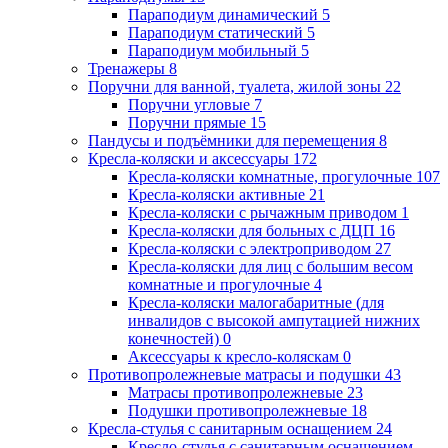
Параподиум динамический
5
Параподиум статический
5
Параподиум мобильный
5
Тренажеры
8
Поручни для ванной, туалета, жилой зоны
22
Поручни угловые
7
Поручни прямые
15
Пандусы и подъёмники для перемещения
8
Кресла-коляски и аксессуары
172
Кресла-коляски комнатные, прогулочные
107
Кресла-коляски активные
21
Кресла-коляски с рычажным приводом
1
Кресла-коляски для больных с ДЦП
16
Кресла-коляски с электроприводом
27
Кресла-коляски для лиц с большим весом
комнатные и прогулочные
4
Кресла-коляски малогабаритные (для
инвалидов с высокой ампутацией нижних
конечностей)
0
Аксессуары к кресло-коляскам
0
Противопролежневые матрасы и подушки
43
Матрасы противопролежневые
23
Подушки противопролежневые
18
Кресла-стулья с санитарным оснащением
24
Кресло-стулья с санитарным оснащением