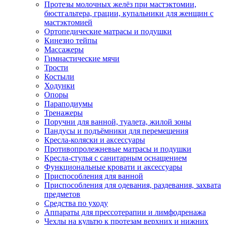
Протезы молочных желёз при мастэктомии,
бюстгальтера, грации, купальники для женщин с
мастэктомией
Ортопедические матрасы и подушки
Кинезио тейпы
Массажеры
Гимнастические мячи
Трости
Костыли
Ходунки
Опоры
Параподиумы
Тренажеры
Поручни для ванной, туалета, жилой зоны
Пандусы и подъёмники для перемещения
Кресла-коляски и аксессуары
Противопролежневые матрасы и подушки
Кресла-стулья с санитарным оснащением
Функциональные кровати и аксессуары
Приспособления для ванной
Приспособления для одевания, раздевания, захвата
предметов
Средства по уходу
Аппараты для прессотерапии и лимфодренажа
Чехлы на культю к протезам верхних и нижних