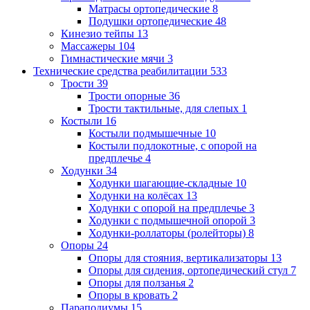
Матрасы ортопедические
8
Подушки ортопедические
48
Кинезио тейпы
13
Массажеры
104
Гимнастические мячи
3
Технические средства реабилитации
533
Трости
39
Трости опорные
36
Трости тактильные, для слепых
1
Костыли
16
Костыли подмышечные
10
Костыли подлокотные, с опорой на
предплечье
4
Ходунки
34
Ходунки шагающие-складные
10
Ходунки на колёсах
13
Ходунки с опорой на предплечье
3
Ходунки с подмышечной опорой
3
Ходунки-роллаторы (ролейторы)
8
Опоры
24
Опоры для стояния, вертикализаторы
13
Опоры для сидения, ортопедический стул
7
Опоры для ползанья
2
Опоры в кровать
2
Параподиумы
15