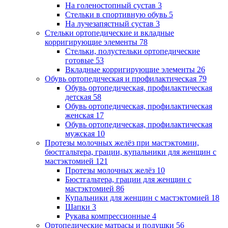
На голеностопный сустав
3
Стельки в спортивную обувь
5
На лучезапястный сустав
3
Стельки ортопедические и вкладные
корригирующие элементы
78
Стельки, полустельки ортопедические
готовые
53
Вкладные корригирующие элементы
26
Обувь ортопедическая и профилактическая
79
Обувь ортопедическая, профилактическая
детская
58
Обувь ортопедическая, профилактическая
женская
17
Обувь ортопедическая, профилактическая
мужская
10
Протезы молочных желёз при мастэктомии,
бюстгальтера, грации, купальники для женщин с
мастэктомией
121
Протезы молочных желёз
10
Бюстгальтера, грации для женщин с
мастэктомией
86
Купальники для женщин с мастэктомией
18
Шапки
3
Рукава компрессионные
4
Ортопедические матрасы и подушки
56