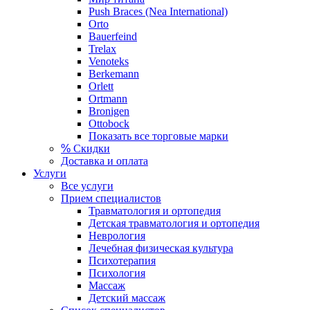
Push Braces (Nea International)
Orto
Bauerfeind
Trelax
Venoteks
Berkemann
Orlett
Ortmann
Bronigen
Ottobock
Показать все торговые марки
%
Скидки
Доставка и оплата
Услуги
Все услуги
Прием специалистов
Травматология и ортопедия
Детская травматология и ортопедия
Неврология
Лечебная физическая культура
Психотерапия
Психология
Массаж
Детский массаж