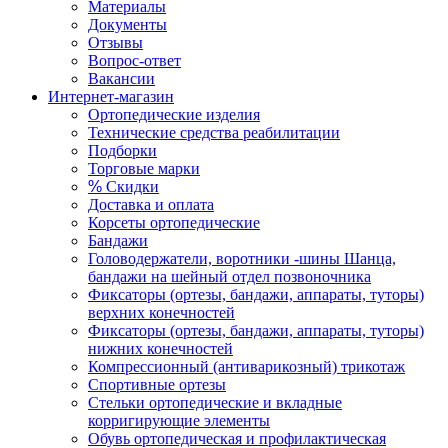
Материалы
Документы
Отзывы
Вопрос-ответ
Вакансии
Интернет-магазин
Ортопедические изделия
Технические средства реабилитации
Подборки
Торговые марки
%
Скидки
Доставка и оплата
Корсеты ортопедические
Бандажи
Головодержатели, воротники -шины Шанца,
бандажи на шейный отдел позвоночника
Фиксаторы (ортезы, бандажи, аппараты, туторы)
верхних конечностей
Фиксаторы (ортезы, бандажи, аппараты, туторы)
нижних конечностей
Компрессионный (антиварикозный) трикотаж
Спортивные ортезы
Стельки ортопедические и вкладные
корригирующие элементы
Обувь ортопедическая и профилактическая