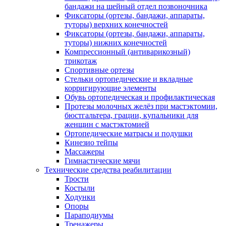
бандажи на шейный отдел позвоночника
Фиксаторы (ортезы, бандажи, аппараты,
туторы) верхних конечностей
Фиксаторы (ортезы, бандажи, аппараты,
туторы) нижних конечностей
Компрессионный (антиварикозный)
трикотаж
Спортивные ортезы
Стельки ортопедические и вкладные
корригирующие элементы
Обувь ортопедическая и профилактическая
Протезы молочных желёз при мастэктомии,
бюстгальтера, грации, купальники для
женщин с мастэктомией
Ортопедические матрасы и подушки
Кинезио тейпы
Массажеры
Гимнастические мячи
Технические средства реабилитации
Трости
Костыли
Ходунки
Опоры
Параподиумы
Тренажеры