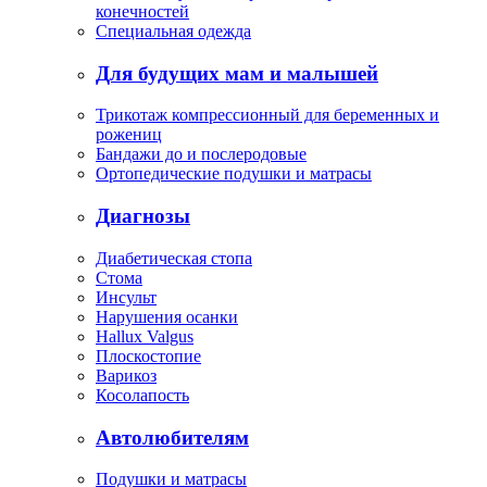
конечностей
Специальная одежда
Для будущих мам и малышей
Трикотаж компрессионный для беременных и
рожениц
Бандажи до и послеродовые
Ортопедические подушки и матрасы
Диагнозы
Диабетическая стопа
Стома
Инсульт
Нарушения осанки
Hallux Valgus
Плоскостопие
Варикоз
Косолапость
Автолюбителям
Подушки и матрасы