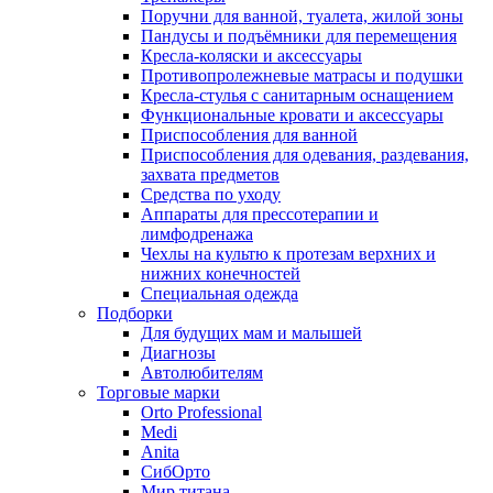
Поручни для ванной, туалета, жилой зоны
Пандусы и подъёмники для перемещения
Кресла-коляски и аксессуары
Противопролежневые матрасы и подушки
Кресла-стулья с санитарным оснащением
Функциональные кровати и аксессуары
Приспособления для ванной
Приспособления для одевания, раздевания,
захвата предметов
Средства по уходу
Аппараты для прессотерапии и
лимфодренажа
Чехлы на культю к протезам верхних и
нижних конечностей
Специальная одежда
Подборки
Для будущих мам и малышей
Диагнозы
Автолюбителям
Торговые марки
Orto Professional
Medi
Anita
СибОрто
Мир титана