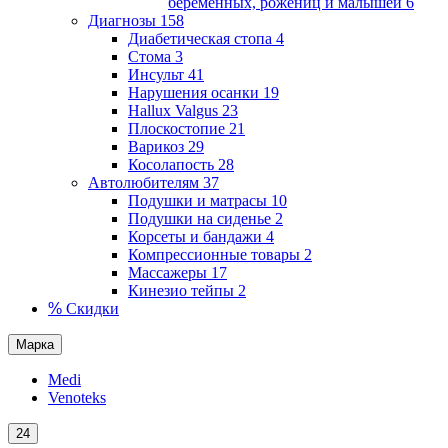
беременных, рожениц и малышей
6
Диагнозы
158
Диабетическая стопа
4
Стома
3
Инсульт
41
Нарушения осанки
19
Hallux Valgus
23
Плоскостопие
21
Варикоз
29
Косолапость
28
Автолюбителям
37
Подушки и матрасы
10
Подушки на сиденье
2
Корсеты и бандажи
4
Компрессионные товары
2
Массажеры
17
Кинезио тейпы
2
%
Скидки
Марка
Medi
Venoteks
24