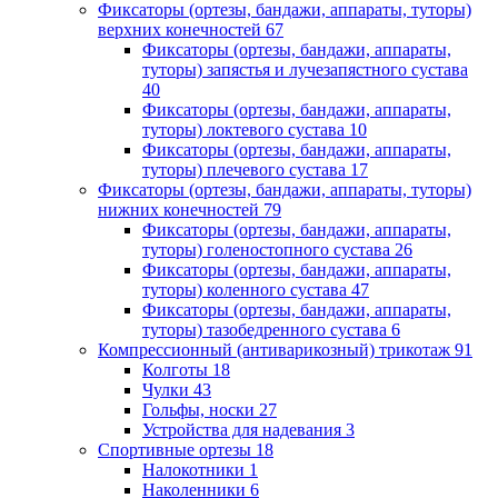
Фиксаторы (ортезы, бандажи, аппараты, туторы)
верхних конечностей
67
Фиксаторы (ортезы, бандажи, аппараты,
туторы) запястья и лучезапястного сустава
40
Фиксаторы (ортезы, бандажи, аппараты,
туторы) локтевого сустава
10
Фиксаторы (ортезы, бандажи, аппараты,
туторы) плечевого сустава
17
Фиксаторы (ортезы, бандажи, аппараты, туторы)
нижних конечностей
79
Фиксаторы (ортезы, бандажи, аппараты,
туторы) голеностопного сустава
26
Фиксаторы (ортезы, бандажи, аппараты,
туторы) коленного сустава
47
Фиксаторы (ортезы, бандажи, аппараты,
туторы) тазобедренного сустава
6
Компрессионный (антиварикозный) трикотаж
91
Колготы
18
Чулки
43
Гольфы, носки
27
Устройства для надевания
3
Спортивные ортезы
18
Налокотники
1
Наколенники
6