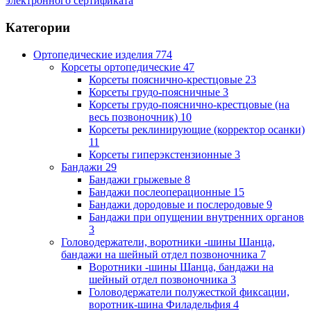
электронного сертификата
Категории
Ортопедические изделия
774
Корсеты ортопедические
47
Корсеты пояснично-крестцовые
23
Корсеты грудо-поясничные
3
Корсеты грудо-пояснично-крестцовые (на
весь позвоночник)
10
Корсеты реклинирующие (корректор осанки)
11
Корсеты гиперэкстензионные
3
Бандажи
29
Бандажи грыжевые
8
Бандажи послеоперационные
15
Бандажи дородовые и послеродовые
9
Бандажи при опущении внутренних органов
3
Головодержатели, воротники -шины Шанца,
бандажи на шейный отдел позвоночника
7
Воротники -шины Шанца, бандажи на
шейный отдел позвоночника
3
Головодержатели полужесткой фиксации,
воротник-шина Филадельфия
4