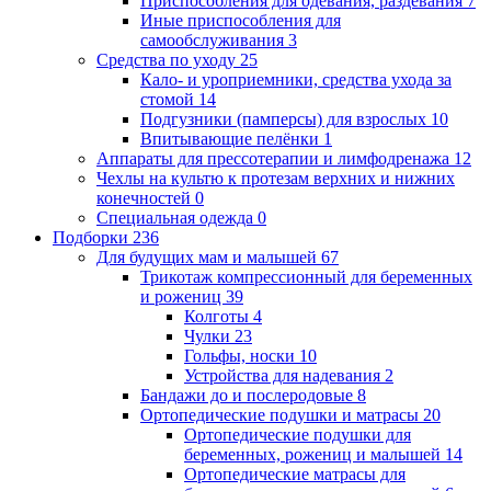
Приспособления для одевания, раздевания
7
Иные приспособления для
самообслуживания
3
Средства по уходу
25
Кало- и уроприемники, средства ухода за
стомой
14
Подгузники (памперсы) для взрослых
10
Впитывающие пелёнки
1
Аппараты для прессотерапии и лимфодренажа
12
Чехлы на культю к протезам верхних и нижних
конечностей
0
Специальная одежда
0
Подборки
236
Для будущих мам и малышей
67
Трикотаж компрессионный для беременных
и рожениц
39
Колготы
4
Чулки
23
Гольфы, носки
10
Устройства для надевания
2
Бандажи до и послеродовые
8
Ортопедические подушки и матрасы
20
Ортопедические подушки для
беременных, рожениц и малышей
14
Ортопедические матрасы для