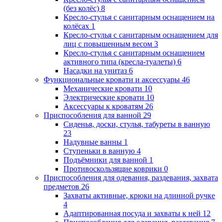
(без колёс)
8
Кресло-стулья с санитарным оснащением на
колёсах
1
Кресло-стулья с санитарным оснащением для
лиц с повышенным весом
3
Кресло-стулья с санитарным оснащением
активного типа (кресла-туалеты)
6
Насадки на унитаз
6
Функциональные кровати и аксессуары
46
Механические кровати
10
Электрические кровати
10
Аксессуары к кроватям
26
Приспособления для ванной
29
Сиденья, доски, стулья, табуреты в ванную
23
Надувные ванны
1
Ступеньки в ванную
4
Подъёмники для ванной
1
Противоскользящие коврики
0
Приспособления для одевания, раздевания, захвата
предметов
26
Захваты активные, крюки на длинной ручке
4
Адаптированная посуда и захваты к ней
12