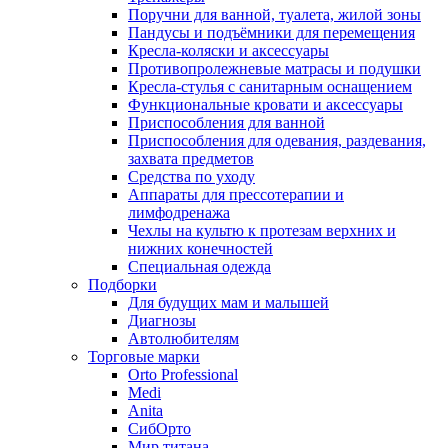
Поручни для ванной, туалета, жилой зоны
Пандусы и подъёмники для перемещения
Кресла-коляски и аксессуары
Противопролежневые матрасы и подушки
Кресла-стулья с санитарным оснащением
Функциональные кровати и аксессуары
Приспособления для ванной
Приспособления для одевания, раздевания,
захвата предметов
Средства по уходу
Аппараты для прессотерапии и
лимфодренажа
Чехлы на культю к протезам верхних и
нижних конечностей
Специальная одежда
Подборки
Для будущих мам и малышей
Диагнозы
Автолюбителям
Торговые марки
Orto Professional
Medi
Anita
СибОрто
Мир титана