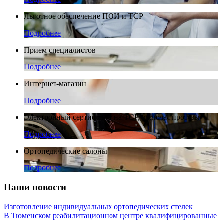
Льготное обеспечение ПОИ и ТСР
Подробнее
Прием специалистов
Подробнее
Интернет-магазин
Подробнее
Электронный сертификат на ТСР, включая протезы
Подробнее
Ортопедические салоны
Подробнее
Наши новости
Изготовление индивидуальных ортопедических стелек
В Тюменском реабилитационном центре квалифицированные