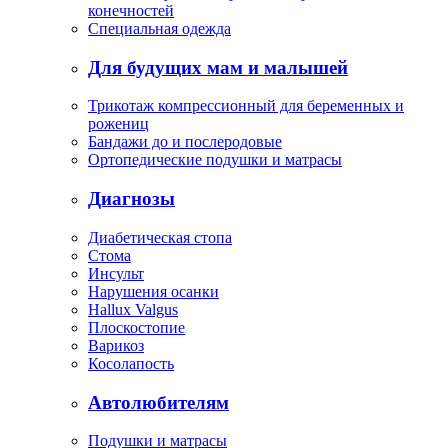
конечностей
Специальная одежда
Для будущих мам и малышей
Трикотаж компрессионный для беременных и
рожениц
Бандажи до и послеродовые
Ортопедические подушки и матрасы
Диагнозы
Диабетическая стопа
Стома
Инсульт
Нарушения осанки
Hallux Valgus
Плоскостопие
Варикоз
Косолапость
Автолюбителям
Подушки и матрасы