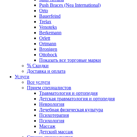
Push Braces (Nea International)
Orto
Bauerfeind
Trelax
Venoteks
Berkemann
Orlett
Ortmann
Bronigen
Ottobock
Показать все торговые марки
%
Скидки
Доставка и оплата
Услуги
Все услуги
Прием специалистов
Травматология и ортопедия
Детская травматология и ортопедия
Неврология
Лечебная физическая культура
Психотерапия
Психология
Массаж
Детский массаж