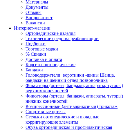
Материалы
Документы
Отзывы
Вопрос-ответ
Вакансии
Интернет-магазин
Ортопедические изделия
Технические средства реабилитации
Подборки
Торговые марки
%
Скидки
Доставка и оплата
Корсеты ортопедические
Бандажи
Головодержатели, воротники -шины Шанца,
бандажи на шейный отдел позвоночника
Фиксаторы (ортезы, бандажи, аппараты, туторы)
верхних конечностей
Фиксаторы (ортезы, бандажи, аппараты, туторы)
нижних конечностей
Компрессионный (антиварикозный) трикотаж
Спортивные ортезы
Стельки ортопедические и вкладные
корригирующие элементы
Обувь ортопедическая и профилактическая