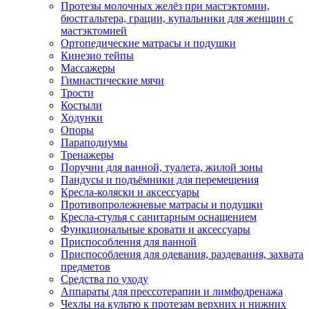
Протезы молочных желёз при мастэктомии,
бюстгальтера, грации, купальники для женщин с
мастэктомией
Ортопедические матрасы и подушки
Кинезио тейпы
Массажеры
Гимнастические мячи
Трости
Костыли
Ходунки
Опоры
Параподиумы
Тренажеры
Поручни для ванной, туалета, жилой зоны
Пандусы и подъёмники для перемещения
Кресла-коляски и аксессуары
Противопролежневые матрасы и подушки
Кресла-стулья с санитарным оснащением
Функциональные кровати и аксессуары
Приспособления для ванной
Приспособления для одевания, раздевания, захвата
предметов
Средства по уходу
Аппараты для прессотерапии и лимфодренажа
Чехлы на культю к протезам верхних и нижних