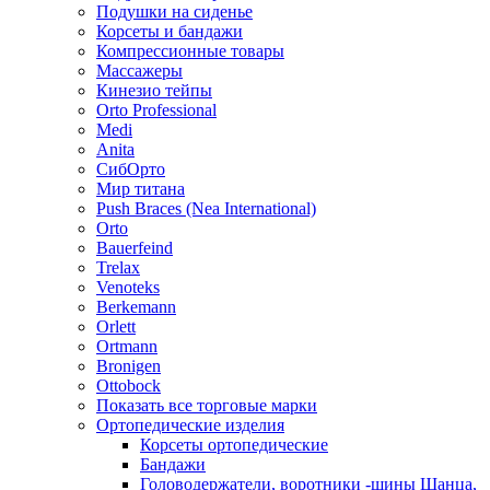
Подушки на сиденье
Корсеты и бандажи
Компрессионные товары
Массажеры
Кинезио тейпы
Orto Professional
Medi
Anita
СибОрто
Мир титана
Push Braces (Nea International)
Orto
Bauerfeind
Trelax
Venoteks
Berkemann
Orlett
Ortmann
Bronigen
Ottobock
Показать все торговые марки
Ортопедические изделия
Корсеты ортопедические
Бандажи
Головодержатели, воротники -шины Шанца,