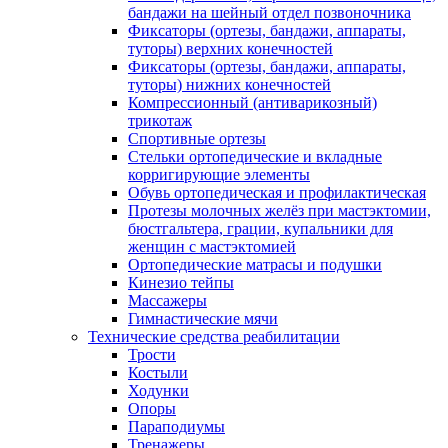
бандажи на шейный отдел позвоночника
Фиксаторы (ортезы, бандажи, аппараты,
туторы) верхних конечностей
Фиксаторы (ортезы, бандажи, аппараты,
туторы) нижних конечностей
Компрессионный (антиварикозный)
трикотаж
Спортивные ортезы
Стельки ортопедические и вкладные
корригирующие элементы
Обувь ортопедическая и профилактическая
Протезы молочных желёз при мастэктомии,
бюстгальтера, грации, купальники для
женщин с мастэктомией
Ортопедические матрасы и подушки
Кинезио тейпы
Массажеры
Гимнастические мячи
Технические средства реабилитации
Трости
Костыли
Ходунки
Опоры
Параподиумы
Тренажеры