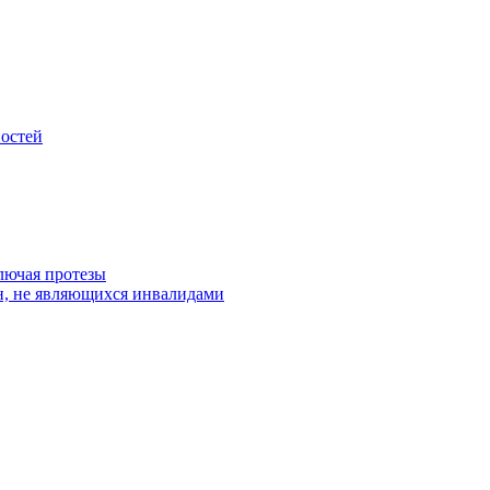
остей
лючая протезы
н, не являющихся инвалидами