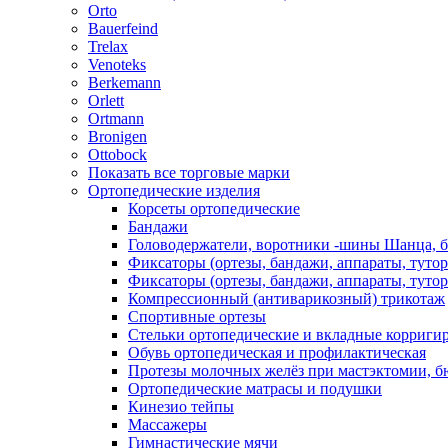
Orto
Bauerfeind
Trelax
Venoteks
Berkemann
Orlett
Ortmann
Bronigen
Ottobock
Показать все торговые марки
Ортопедические изделия
Корсеты ортопедические
Бандажи
Головодержатели, воротники -шины Шанца, 
Фиксаторы (ортезы, бандажи, аппараты, туто
Фиксаторы (ортезы, бандажи, аппараты, туто
Компрессионный (антиварикозный) трикотаж
Спортивные ортезы
Стельки ортопедические и вкладные корриг
Обувь ортопедическая и профилактическая
Протезы молочных желёз при мастэктомии, бю
Ортопедические матрасы и подушки
Кинезио тейпы
Массажеры
Гимнастические мячи