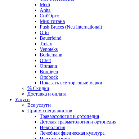
Medi
Anita
СибОрто
Мир титана
Push Braces (Nea International)
Orto
Bauerfeind
Trelax
Venoteks
Berkemann
Orlett
Ortmann
Bronigen
Ottobock
Показать все торговые марки
%
Скидки
Доставка и оплата
Услуги
Все услуги
Прием специалистов
Травматология и ортопедия
Детская травматология и ортопедия
Неврология
Лечебная физическая культура
Психотерапия