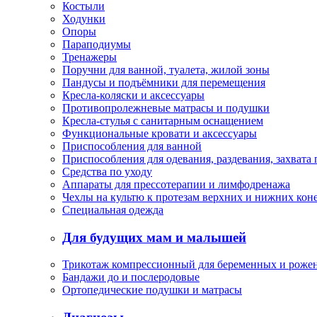
Костыли
Ходунки
Опоры
Параподиумы
Тренажеры
Поручни для ванной, туалета, жилой зоны
Пандусы и подъёмники для перемещения
Кресла-коляски и аксессуары
Противопролежневые матрасы и подушки
Кресла-стулья с санитарным оснащением
Функциональные кровати и аксессуары
Приспособления для ванной
Приспособления для одевания, раздевания, захвата
Средства по уходу
Аппараты для прессотерапии и лимфодренажа
Чехлы на культю к протезам верхних и нижних кон
Специальная одежда
Для будущих мам и малышей
Трикотаж компрессионный для беременных и роже
Бандажи до и послеродовые
Ортопедические подушки и матрасы