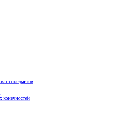
хвата предметов
а
х конечностей