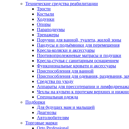
Технические средства реабилитации
Трости
Костыли
Ходунки
Опоры
Параподиумы
Тренажеры
Поручни для ванной, туалета, жилой зоны
Пандусы и подъёмники для перемещения
Кресла-коляски и аксессуары
Противопролежневые матрасы и подушки
Кресла-стулья с санитарным оснащением
Функциональные кровати и аксессуары
Приспособления для ванной
Приспособления для одевания, раздевания, за
Средства по уходу
Аппараты для прессотерапии и лимфодренаж
Чехлы на культю к протезам верхних и нижни
Специальная одежда
Подборки
Для будущих мам и малышей
Диагнозы
Автолюбителям
Торговые марки
Orto Professional