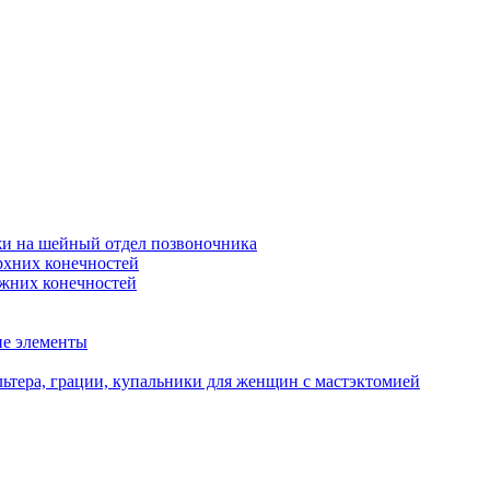
жи на шейный отдел позвоночника
рхних конечностей
ижних конечностей
ие элементы
ьтера, грации, купальники для женщин с мастэктомией