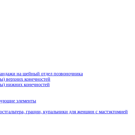
бандажи на шейный отдел позвоночника
ры) верхних конечностей
ры) нижних конечностей
ирующие элементы
стгальтера, грации, купальники для женщин с мастэктомией