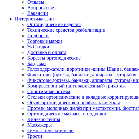
Отзывы
Вопрос-ответ
Вакансии
Интернет-магазин
Ортопедические изделия
Технические средства реабилитации
Подборки
Торговые марки
%
Скидки
Доставка и оплата
Корсеты ортопедические
Бандажи
Головодержатели, воротники -шины Шанца, банда
Фиксаторы (ортезы, бандажи, аппараты, туторы) ве
Фиксаторы (ортезы, бандажи, аппараты, туторы) н
Компрессионный (антиварикозный) трикотаж
Спортивные ортезы
Стельки ортопедические и вкладные корригирующ
Обувь ортопедическая и профилактическая
Протезы молочных желёз при мастэктомии, бюстгал
Ортопедические матрасы и подушки
Кинезио тейпы
Массажеры
Гимнастические мячи
Трости