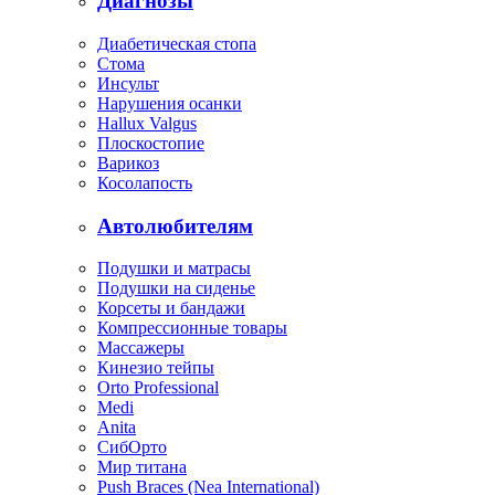
Диагнозы
Диабетическая стопа
Стома
Инсульт
Нарушения осанки
Hallux Valgus
Плоскостопие
Варикоз
Косолапость
Автолюбителям
Подушки и матрасы
Подушки на сиденье
Корсеты и бандажи
Компрессионные товары
Массажеры
Кинезио тейпы
Orto Professional
Medi
Anita
СибОрто
Мир титана
Push Braces (Nea International)