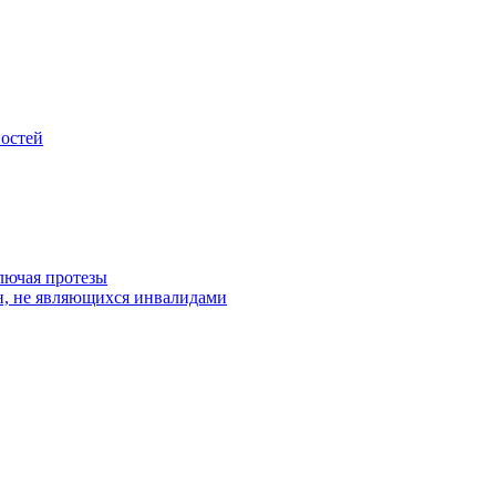
остей
лючая протезы
н, не являющихся инвалидами