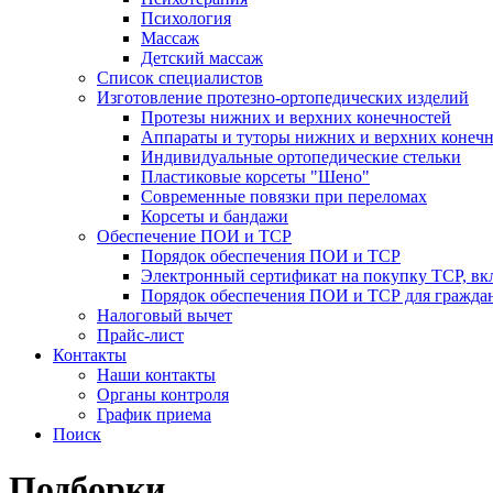
Психология
Массаж
Детский массаж
Список специалистов
Изготовление протезно-ортопедических изделий
Протезы нижних и верхних конечностей
Аппараты и туторы нижних и верхних конечн
Индивидуальные ортопедические стельки
Пластиковые корсеты "Шено"
Современные повязки при переломах
Корсеты и бандажи
Обеспечение ПОИ и ТСР
Порядок обеспечения ПОИ и ТСР
Электронный сертификат на покупку ТСР, вк
Порядок обеспечения ПОИ и ТСР для гражда
Налоговый вычет
Прайс-лист
Контакты
Наши контакты
Органы контроля
График приема
Поиск
Подборки