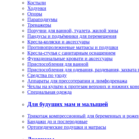
Костыли
Ходунки
Опоры
Параподиумы
Тренажеры
Поручни для ванной, туалета, жилой зоны
Пандусы и подъёмники для перемещения
Кресла-коляски и аксессуары
Противопролежневые матрасы и подушки
Кресла-стулья с санитарным оснащением
Функциональные кровати и аксессуары
Приспособления для ванной
Приспособления для одевания, раздевания, захвата
Средства по уходу
Аппараты для прессотерапии и лимфодренажа
Чехлы на культю к протезам верхних и нижних кон
Специальная одежда
Для будущих мам и малышей
Трикотаж компрессионный для беременных и роже
Бандажи до и послеродовые
Ортопедические подушки и матрасы