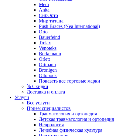
Medi
Anita
СибОрто
Мир титана
Push Braces (Nea International)
Orto
Bauerfeind
Trelax
Venoteks
Berkemann
Orlett
Ortmann
Bronigen
Ottobock
Показать все торговые марки
%
Скидки
Доставка и оплата
Услуги
Все услуги
Прием специалистов
Травматология и ортопедия
Детская травматология и ортопедия
Неврология
Лечебная физическая культура
Психотерапия