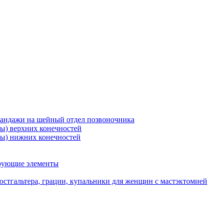
бандажи на шейный отдел позвоночника
ры) верхних конечностей
ры) нижних конечностей
ирующие элементы
стгальтера, грации, купальники для женщин с мастэктомией