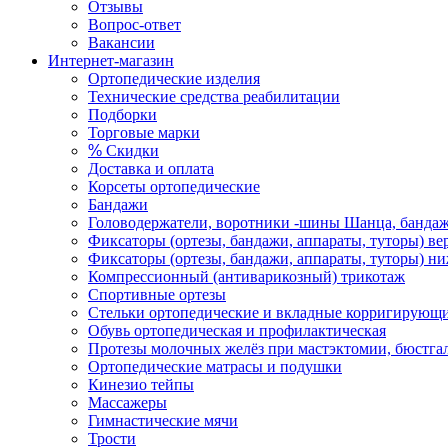
Отзывы
Вопрос-ответ
Вакансии
Интернет-магазин
Ортопедические изделия
Технические средства реабилитации
Подборки
Торговые марки
%
Скидки
Доставка и оплата
Корсеты ортопедические
Бандажи
Головодержатели, воротники -шины Шанца, банда
Фиксаторы (ортезы, бандажи, аппараты, туторы) ве
Фиксаторы (ортезы, бандажи, аппараты, туторы) н
Компрессионный (антиварикозный) трикотаж
Спортивные ортезы
Стельки ортопедические и вкладные корригирующ
Обувь ортопедическая и профилактическая
Протезы молочных желёз при мастэктомии, бюстгал
Ортопедические матрасы и подушки
Кинезио тейпы
Массажеры
Гимнастические мячи
Трости