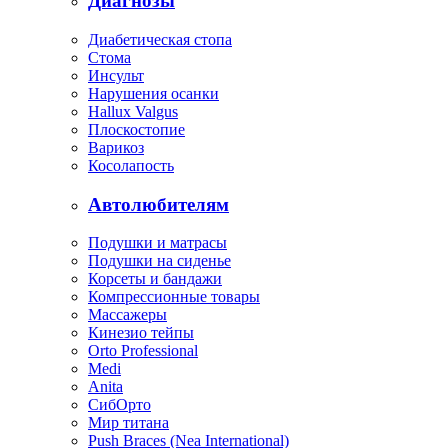
Диагнозы
Диабетическая стопа
Стома
Инсульт
Нарушения осанки
Hallux Valgus
Плоскостопие
Варикоз
Косолапость
Автолюбителям
Подушки и матрасы
Подушки на сиденье
Корсеты и бандажи
Компрессионные товары
Массажеры
Кинезио тейпы
Orto Professional
Medi
Anita
СибОрто
Мир титана
Push Braces (Nea International)