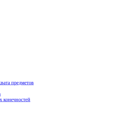
хвата предметов
а
х конечностей