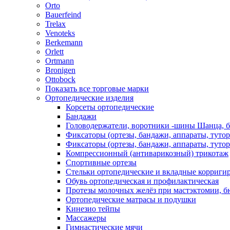
Orto
Bauerfeind
Trelax
Venoteks
Berkemann
Orlett
Ortmann
Bronigen
Ottobock
Показать все торговые марки
Ортопедические изделия
Корсеты ортопедические
Бандажи
Головодержатели, воротники -шины Шанца, 
Фиксаторы (ортезы, бандажи, аппараты, туто
Фиксаторы (ортезы, бандажи, аппараты, туто
Компрессионный (антиварикозный) трикотаж
Спортивные ортезы
Стельки ортопедические и вкладные корриг
Обувь ортопедическая и профилактическая
Протезы молочных желёз при мастэктомии, бю
Ортопедические матрасы и подушки
Кинезио тейпы
Массажеры
Гимнастические мячи