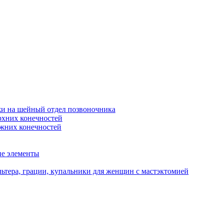
жи на шейный отдел позвоночника
рхних конечностей
ижних конечностей
ие элементы
ьтера, грации, купальники для женщин с мастэктомией