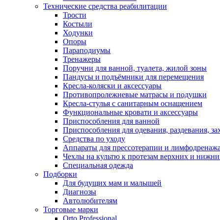
Технические средства реабилитации
Трости
Костыли
Ходунки
Опоры
Параподиумы
Тренажеры
Поручни для ванной, туалета, жилой зоны
Пандусы и подъёмники для перемещения
Кресла-коляски и аксессуары
Противопролежневые матрасы и подушки
Кресла-стулья с санитарным оснащением
Функциональные кровати и аксессуары
Приспособления для ванной
Приспособления для одевания, раздевания, за
Средства по уходу
Аппараты для прессотерапии и лимфодренаж
Чехлы на культю к протезам верхних и нижни
Специальная одежда
Подборки
Для будущих мам и малышей
Диагнозы
Автолюбителям
Торговые марки
Orto Professional