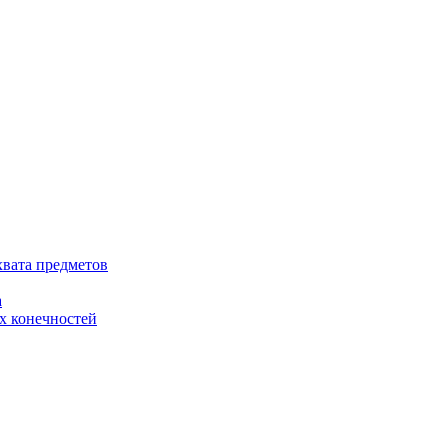
хвата предметов
а
х конечностей