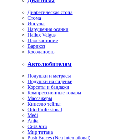
Диагнозы
Диабетическая стопа
Стома
Инсульт
Нарушения осанки
Hallux Valgus
Плоскостопие
Варикоз
Косолапость
Автолюбителям
Подушки и матрасы
Подушки на сиденье
Корсеты и бандажи
Компрессионные товары
Массажеры
Кинезио тейпы
Orto Professional
Medi
Anita
СибОрто
Мир титана
Push Braces (Nea International)