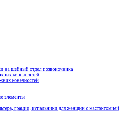
жи на шейный отдел позвоночника
рхних конечностей
ижних конечностей
ие элементы
ьтера, грации, купальники для женщин с мастэктомией