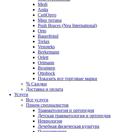
Medi
Anita
СибОрто
Мир титана
Push Braces (Nea International)
Orto
Bauerfeind
Trelax
Venoteks
Berkemann
Orlett
Ortmann
Bronigen
Ottobock
Показать все торговые марки
%
Скидки
Доставка и оплата
Услуги
Все услуги
Прием специалистов
Травматология и ортопедия
Детская травматология и ортопедия
Неврология
Лечебная физическая культура
Психотерапия