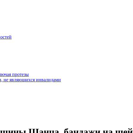
остей
лючая протезы
н, не являющихся инвалидами
 -шины Шанца, бандажи на шей