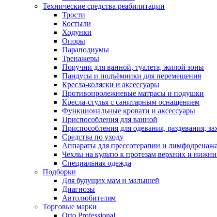
Технические средства реабилитации
Трости
Костыли
Ходунки
Опоры
Параподиумы
Тренажеры
Поручни для ванной, туалета, жилой зоны
Пандусы и подъёмники для перемещения
Кресла-коляски и аксессуары
Противопролежневые матрасы и подушки
Кресла-стулья с санитарным оснащением
Функциональные кровати и аксессуары
Приспособления для ванной
Приспособления для одевания, раздевания, за
Средства по уходу
Аппараты для прессотерапии и лимфодренаж
Чехлы на культю к протезам верхних и нижни
Специальная одежда
Подборки
Для будущих мам и малышей
Диагнозы
Автолюбителям
Торговые марки
Orto Professional