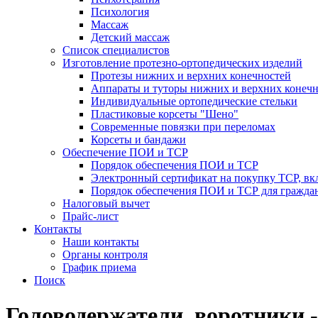
Психология
Массаж
Детский массаж
Список специалистов
Изготовление протезно-ортопедических изделий
Протезы нижних и верхних конечностей
Аппараты и туторы нижних и верхних конечн
Индивидуальные ортопедические стельки
Пластиковые корсеты "Шено"
Современные повязки при переломах
Корсеты и бандажи
Обеспечение ПОИ и ТСР
Порядок обеспечения ПОИ и ТСР
Электронный сертификат на покупку ТСР, вк
Порядок обеспечения ПОИ и ТСР для гражда
Налоговый вычет
Прайс-лист
Контакты
Наши контакты
Органы контроля
График приема
Поиск
Головодержатели, воротники