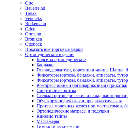
Orto
Bauerfeind
Trelax
Venoteks
Berkemann
Orlett
Ortmann
Bronigen
Ottobock
Показать все торговые марки
Ортопедические изделия
Корсеты ортопедические
Бандажи
Головодержатели, воротники -шины Шанца, 
Фиксаторы (ортезы, бандажи, аппараты, туто
Фиксаторы (ортезы, бандажи, аппараты, туто
Компрессионный (антиварикозный) трикотаж
Спортивные ортезы
Стельки ортопедические и вкладные корриг
Обувь ортопедическая и профилактическая
Протезы молочных желёз при мастэктомии, бю
Ортопедические матрасы и подушки
Кинезио тейпы
Массажеры
Гимнастические мячи