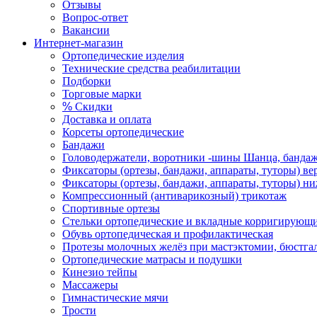
Отзывы
Вопрос-ответ
Вакансии
Интернет-магазин
Ортопедические изделия
Технические средства реабилитации
Подборки
Торговые марки
%
Скидки
Доставка и оплата
Корсеты ортопедические
Бандажи
Головодержатели, воротники -шины Шанца, банда
Фиксаторы (ортезы, бандажи, аппараты, туторы) ве
Фиксаторы (ортезы, бандажи, аппараты, туторы) н
Компрессионный (антиварикозный) трикотаж
Спортивные ортезы
Стельки ортопедические и вкладные корригирующ
Обувь ортопедическая и профилактическая
Протезы молочных желёз при мастэктомии, бюстгал
Ортопедические матрасы и подушки
Кинезио тейпы
Массажеры
Гимнастические мячи
Трости