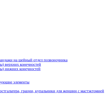
бандажи на шейный отдел позвоночника
ры) верхних конечностей
ры) нижних конечностей
ирующие элементы
стгальтера, грации, купальники для женщин с мастэктомией