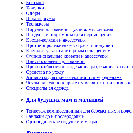
Костыли
Ходунки
Опоры
Параподиумы
Тренажеры
Поручни для ванной, туалета, жилой зоны
Пандусы и подъёмники для перемещения
Кресла-коляски и аксессуары
Противопролежневые матрасы и подушки
Кресла-стулья с санитарным оснащением
Функциональные кровати и аксессуары
Приспособления для ванной
Приспособления для одевания, раздевания, захвата
Средства по уходу
Аппараты для прессотерапии и лимфодренажа
Чехлы на культю к протезам верхних и нижних кон
Специальная одежда
Для будущих мам и малышей
Трикотаж компрессионный для беременных и роже
Бандажи до и послеродовые
Ортопедические подушки и матрасы