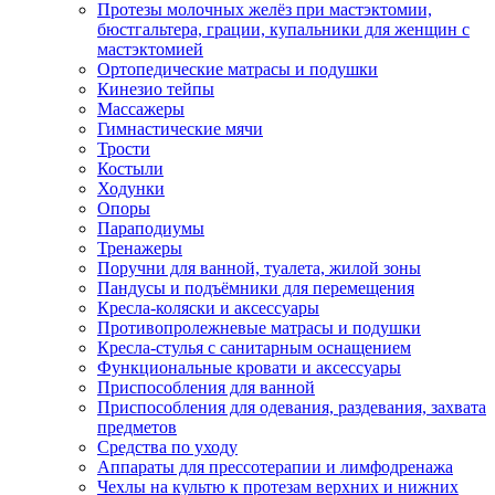
Протезы молочных желёз при мастэктомии,
бюстгальтера, грации, купальники для женщин с
мастэктомией
Ортопедические матрасы и подушки
Кинезио тейпы
Массажеры
Гимнастические мячи
Трости
Костыли
Ходунки
Опоры
Параподиумы
Тренажеры
Поручни для ванной, туалета, жилой зоны
Пандусы и подъёмники для перемещения
Кресла-коляски и аксессуары
Противопролежневые матрасы и подушки
Кресла-стулья с санитарным оснащением
Функциональные кровати и аксессуары
Приспособления для ванной
Приспособления для одевания, раздевания, захвата
предметов
Средства по уходу
Аппараты для прессотерапии и лимфодренажа
Чехлы на культю к протезам верхних и нижних