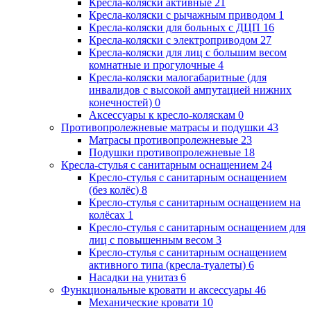
Кресла-коляски активные
21
Кресла-коляски с рычажным приводом
1
Кресла-коляски для больных с ДЦП
16
Кресла-коляски с электроприводом
27
Кресла-коляски для лиц с большим весом
комнатные и прогулочные
4
Кресла-коляски малогабаритные (для
инвалидов с высокой ампутацией нижних
конечностей)
0
Аксессуары к кресло-коляскам
0
Противопролежневые матрасы и подушки
43
Матрасы противопролежневые
23
Подушки противопролежневые
18
Кресла-стулья с санитарным оснащением
24
Кресло-стулья с санитарным оснащением
(без колёс)
8
Кресло-стулья с санитарным оснащением на
колёсах
1
Кресло-стулья с санитарным оснащением для
лиц с повышенным весом
3
Кресло-стулья с санитарным оснащением
активного типа (кресла-туалеты)
6
Насадки на унитаз
6
Функциональные кровати и аксессуары
46
Механические кровати
10