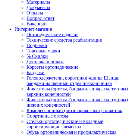
Материалы
Документы
Отзывы
Вопрос-ответ
Вакансии
Интернет-магазин
Ортопедические изделия
Технические средства реабилитации
Подборки
Торговые марки
%
Скидки
Доставка и оплата
Корсеты ортопедические
Бандажи
Головодержатели, воротники -шины Шанца,
бандажи на шейный отдел позвоночника
Фиксаторы (ортезы, бандажи, аппараты, туторы)
верхних конечностей
Фиксаторы (ортезы, бандажи, аппараты, туторы)
нижних конечностей
Компрессионный (антиварикозный) трикотаж
Спортивные ортезы
Стельки ортопедические и вкладные
корригирующие элементы
Обувь ортопедическая и профилактическая