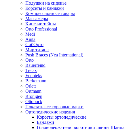
Подушки на сиденье
Корсеты и бандажи
Компрессионные товары
Массажеры
Кинезио тейпы
Orto Professional
Medi
Anita
СибОрто
Мир титана
Push Braces (Nea International)
Orto
Bauerfeind
Trelax
Venoteks
Berkemann
Orlett
Ortmann
Bronigen
Ottobock
Показать все торговые марки
Ортопедические изделия
Корсеты ортопедические
Бандажи
Головодержатели, воротники -шины Шанца,