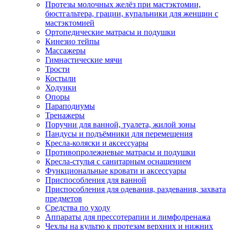
Протезы молочных желёз при мастэктомии,
бюстгальтера, грации, купальники для женщин с
мастэктомией
Ортопедические матрасы и подушки
Кинезио тейпы
Массажеры
Гимнастические мячи
Трости
Костыли
Ходунки
Опоры
Параподиумы
Тренажеры
Поручни для ванной, туалета, жилой зоны
Пандусы и подъёмники для перемещения
Кресла-коляски и аксессуары
Противопролежневые матрасы и подушки
Кресла-стулья с санитарным оснащением
Функциональные кровати и аксессуары
Приспособления для ванной
Приспособления для одевания, раздевания, захвата
предметов
Средства по уходу
Аппараты для прессотерапии и лимфодренажа
Чехлы на культю к протезам верхних и нижних