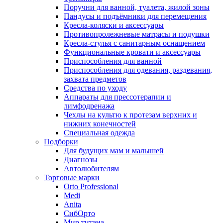
Поручни для ванной, туалета, жилой зоны
Пандусы и подъёмники для перемещения
Кресла-коляски и аксессуары
Противопролежневые матрасы и подушки
Кресла-стулья с санитарным оснащением
Функциональные кровати и аксессуары
Приспособления для ванной
Приспособления для одевания, раздевания,
захвата предметов
Средства по уходу
Аппараты для прессотерапии и
лимфодренажа
Чехлы на культю к протезам верхних и
нижних конечностей
Специальная одежда
Подборки
Для будущих мам и малышей
Диагнозы
Автолюбителям
Торговые марки
Orto Professional
Medi
Anita
СибОрто
Мир титана