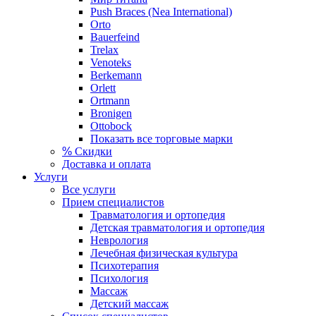
Push Braces (Nea International)
Orto
Bauerfeind
Trelax
Venoteks
Berkemann
Orlett
Ortmann
Bronigen
Ottobock
Показать все торговые марки
%
Скидки
Доставка и оплата
Услуги
Все услуги
Прием специалистов
Травматология и ортопедия
Детская травматология и ортопедия
Неврология
Лечебная физическая культура
Психотерапия
Психология
Массаж
Детский массаж