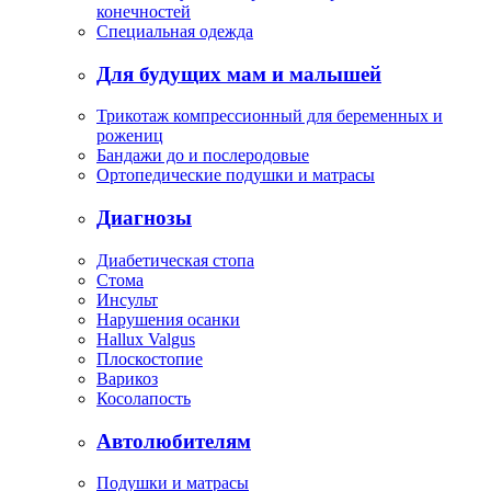
конечностей
Специальная одежда
Для будущих мам и малышей
Трикотаж компрессионный для беременных и
рожениц
Бандажи до и послеродовые
Ортопедические подушки и матрасы
Диагнозы
Диабетическая стопа
Стома
Инсульт
Нарушения осанки
Hallux Valgus
Плоскостопие
Варикоз
Косолапость
Автолюбителям
Подушки и матрасы