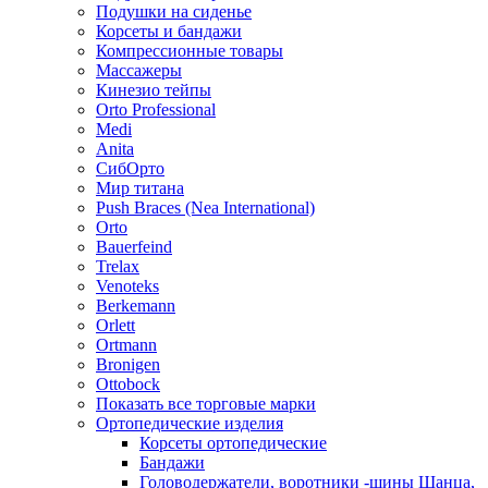
Подушки на сиденье
Корсеты и бандажи
Компрессионные товары
Массажеры
Кинезио тейпы
Orto Professional
Medi
Anita
СибОрто
Мир титана
Push Braces (Nea International)
Orto
Bauerfeind
Trelax
Venoteks
Berkemann
Orlett
Ortmann
Bronigen
Ottobock
Показать все торговые марки
Ортопедические изделия
Корсеты ортопедические
Бандажи
Головодержатели, воротники -шины Шанца,