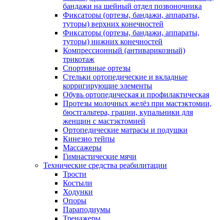
бандажи на шейный отдел позвоночника
Фиксаторы (ортезы, бандажи, аппараты,
туторы) верхних конечностей
Фиксаторы (ортезы, бандажи, аппараты,
туторы) нижних конечностей
Компрессионный (антиварикозный)
трикотаж
Спортивные ортезы
Стельки ортопедические и вкладные
корригирующие элементы
Обувь ортопедическая и профилактическая
Протезы молочных желёз при мастэктомии,
бюстгальтера, грации, купальники для
женщин с мастэктомией
Ортопедические матрасы и подушки
Кинезио тейпы
Массажеры
Гимнастические мячи
Технические средства реабилитации
Трости
Костыли
Ходунки
Опоры
Параподиумы
Тренажеры