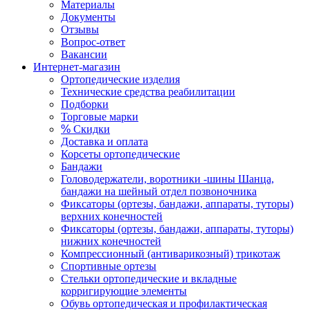
Материалы
Документы
Отзывы
Вопрос-ответ
Вакансии
Интернет-магазин
Ортопедические изделия
Технические средства реабилитации
Подборки
Торговые марки
%
Скидки
Доставка и оплата
Корсеты ортопедические
Бандажи
Головодержатели, воротники -шины Шанца,
бандажи на шейный отдел позвоночника
Фиксаторы (ортезы, бандажи, аппараты, туторы)
верхних конечностей
Фиксаторы (ортезы, бандажи, аппараты, туторы)
нижних конечностей
Компрессионный (антиварикозный) трикотаж
Спортивные ортезы
Стельки ортопедические и вкладные
корригирующие элементы
Обувь ортопедическая и профилактическая